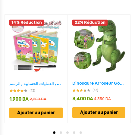
14% Réduction
22% Réduction
Dinosaure Arroseur Gonflable Pour Enfants Bestway 52294
طقم 4 كتب لتعليم الأطفال , كتابة الحروف , الأرقام , العمليات الحسابية , الرسم MAGIC BOOK
(13)
(13)
3,400
DA
1,900
DA
4,350
DA
2,200
DA
Ajouter au panier
Ajouter au panier