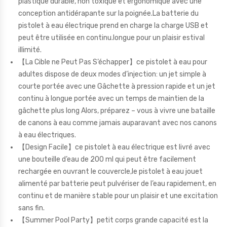
plastique durable, non toxique et ergonomique avec une
conception antidérapante sur la poignée.La batterie du
pistolet à eau électrique prend en charge la charge USB et
peut être utilisée en continu.longue pour un plaisir estival
illimité.
【La Cible ne Peut Pas S’échapper】ce pistolet à eau pour
adultes dispose de deux modes d’injection: un jet simple à
courte portée avec une Gâchette à pression rapide et un jet
continu à longue portée avec un temps de maintien de la
gâchette plus long Alors, préparez – vous à vivre une bataille
de canons à eau comme jamais auparavant avec nos canons
à eau électriques.
【Design Facile】ce pistolet à eau électrique est livré avec
une bouteille d’eau de 200 ml qui peut être facilement
rechargée en ouvrant le couvercle,le pistolet à eau jouet
alimenté par batterie peut pulvériser de l’eau rapidement, en
continu et de manière stable pour un plaisir et une excitation
sans fin.
【Summer Pool Party】petit corps grande capacité est la