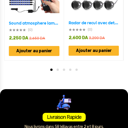
Radar de recul avec detecteur Automatique Pour Voiture
Sound atmosphere lamp 48 LED pour voiture
(0)
(0)
2,600
DA
2,250
DA
3,200
DA
2,650
DA
Ajouter au panier
Ajouter au panier
Livraison Rapide
Nous livrons dans 58 Wilayas entre 2 et 8 jours.