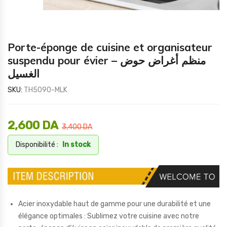
Porte-éponge de cuisine et organisateur
suspendu pour évier – منظم أغراض حوض
الغسيل
SKU:
TH5090-MLK
2,600
DA
3,400
DA
Disponibilité :
In stock
Acier inoxydable haut de gamme pour une durabilité et une
élégance optimales : Sublimez votre cuisine avec notre