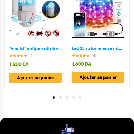
Led Strip lumineuse intelligente 5M USB Bluetooth pour décoration
Répulsif antiparasitaire ultrasonique 2en1 et zapper d’insectes
(4)
(4)
1,600
DA
1,200
DA
Ajouter au panier
Ajouter au panier