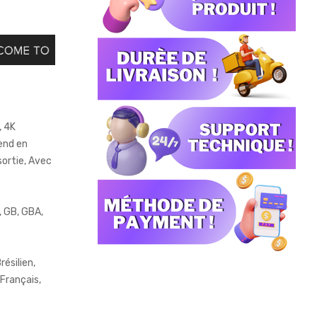
, 4K
end en
sortie, Avec
, GB, GBA,
résilien,
 Français,