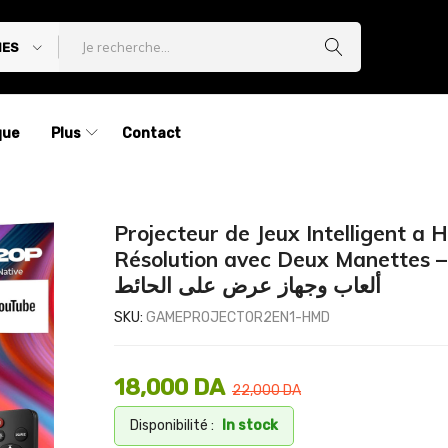
IES
que
Plus
Contact
Projecteur de Jeux Intelligent a 
Résolution avec Deux Manettes – شغل
ألعاب وجهاز عرض على الحائط
SKU:
GAMEPROJECTOR2EN1-HMD
18,000
DA
22,000
DA
Disponibilité :
In stock