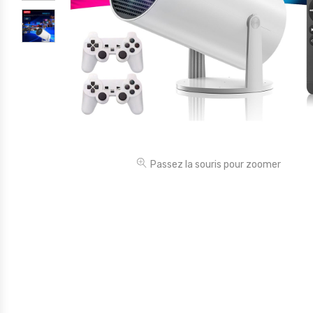
Électronique
Jouets
Maison
Maternité
Outillages & Bricolage
Packs
Passez la souris pour zoomer
Sac à dos et Mode
Soins & Beauté
Sport
Divers