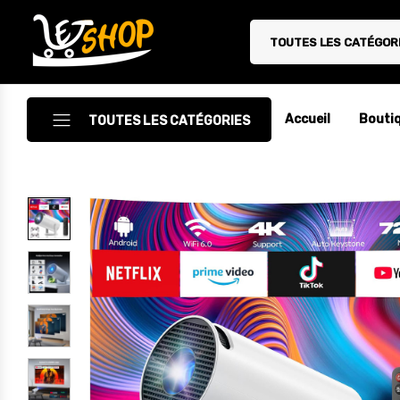
TOUTES LES CATÉGOR
Letshop.dz
Accueil
Bouti
TOUTES LES CATÉGORIES
Accessoires
Accessoires Auto/Moto
Accessoires PC
Camping & Randonnée
Cuisine
Décoration
Electroménager