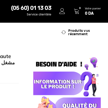
(05 60) 01 13 03
0
Votre panier
0
DA
Service clientèle
Produits vus
récemment
Haute
م