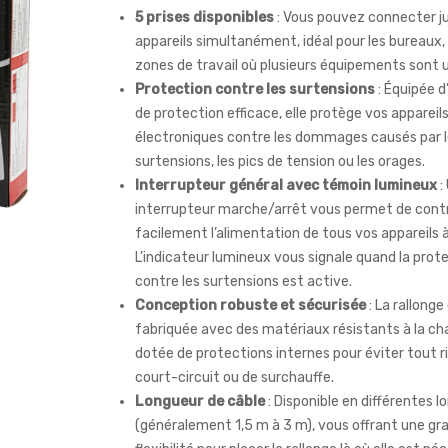
5 prises disponibles
: Vous pouvez connecter ju
appareils simultanément, idéal pour les bureaux,
zones de travail où plusieurs équipements sont ut
Protection contre les surtensions
: Équipée 
de protection efficace, elle protège vos appareil
électroniques contre les dommages causés par 
surtensions, les pics de tension ou les orages.
Interrupteur général avec témoin lumineux
:
interrupteur marche/arrêt vous permet de contr
facilement l’alimentation de tous vos appareils à 
L’indicateur lumineux vous signale quand la prot
contre les surtensions est active.
Conception robuste et sécurisée
: La rallonge
fabriquée avec des matériaux résistants à la ch
dotée de protections internes pour éviter tout r
court-circuit ou de surchauffe.
Longueur de câble
: Disponible en différentes 
(généralement 1,5 m à 3 m), vous offrant une gr