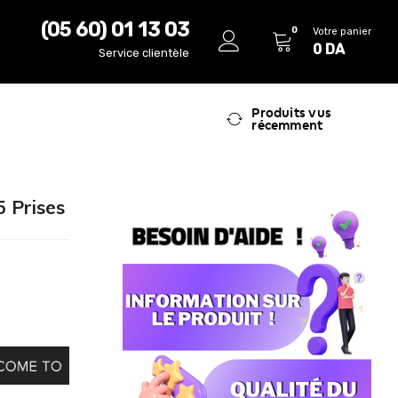
(05 60) 01 13 03
0
Votre panier
0
DA
Service clientèle
Produits vus
récemment
5 Prises