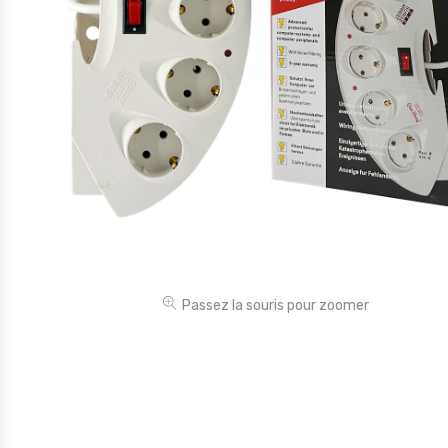
Électronique
Jouets
Maison
Maternité
Outillages & Bricolage
Packs
Sac à dos et Mode
Soins & Beauté
Passez la souris pour zoomer
Sport
Divers