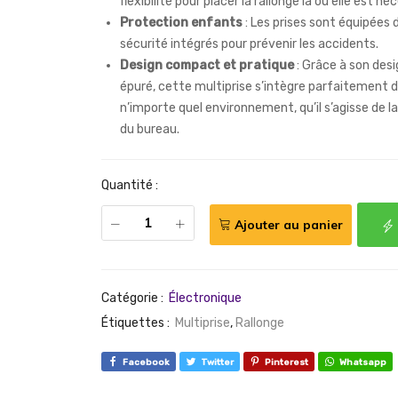
flexibilité pour placer la rallonge là où elle est né
Protection enfants
: Les prises sont équipées 
sécurité intégrés pour prévenir les accidents.
Design compact et pratique
: Grâce à son desi
épuré, cette multiprise s’intègre parfaitement 
n’importe quel environnement, qu’il s’agisse de l
du bureau.
Quantité :
Ajouter au panier
Catégorie :
Électronique
Étiquettes :
Multiprise
,
Rallonge
Facebook
Twitter
Pinterest
Whatsapp