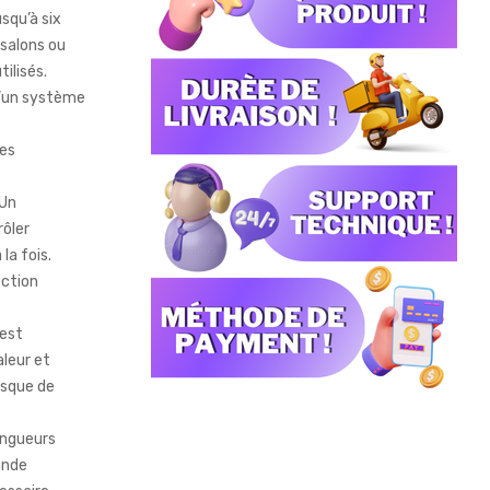
squ’à six
 salons ou
ilisés.
d’un système
s
les
 Un
ôler
la fois.
ection
 est
aleur et
isque de
longueurs
ande