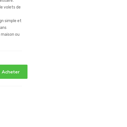
cessaire.
de volets de
gn simple et
dans
a maison ou
Acheter