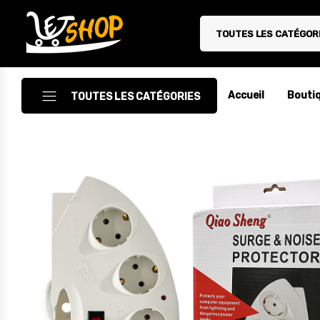
TOUTES LES CATÉGOR
Letshop.dz
Accueil
Bouti
TOUTES LES CATÉGORIES
Accessoires
Accessoires Auto/Moto
Accessoires PC
Camping & Randonnée
Cuisine
Décoration
Electroménager