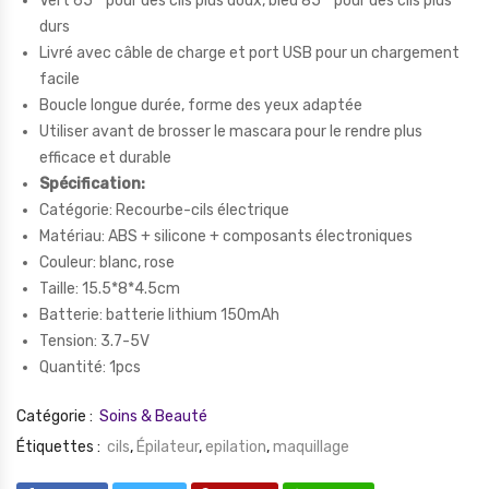
Vert 65 ° pour des cils plus doux, bleu 85 ° pour des cils plus
durs
Livré avec câble de charge et port USB pour un chargement
facile
Boucle longue durée, forme des yeux adaptée
Utiliser avant de brosser le mascara pour le rendre plus
efficace et durable
Spécification:
Catégorie: Recourbe-cils électrique
Matériau: ABS + silicone + composants électroniques
Couleur: blanc, rose
Taille: 15.5*8*4.5cm
Batterie: batterie lithium 150mAh
Tension: 3.7-5V
Quantité: 1pcs
Catégorie :
Soins & Beauté
Étiquettes :
cils
,
Épilateur
,
epilation
,
maquillage