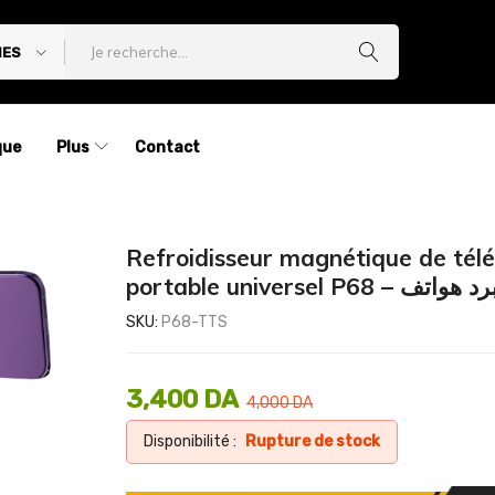
IES
que
Plus
Contact
Refroidisseur magnétique de tél
portable universel P68 – هواتف
SKU:
P68-TTS
3,400
DA
4,000
DA
Disponibilité :
Rupture de stock