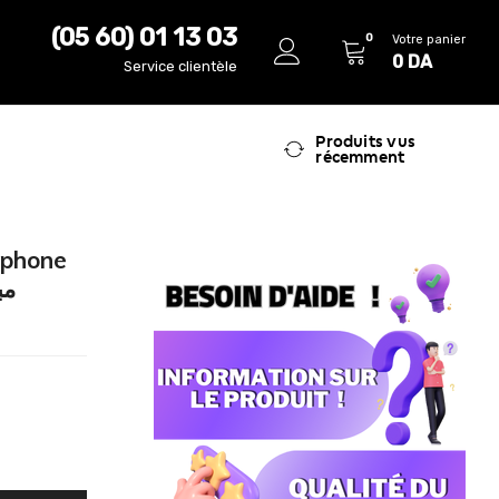
(05 60) 01 13 03
0
Votre panier
0
DA
Service clientèle
Produits vus
récemment
éphone
مبرد 