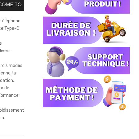
e téléphone
ace Type-C
e
ivers
 trois modes
ienne, la
adation.
ur de
rformance
froidissement
 sa