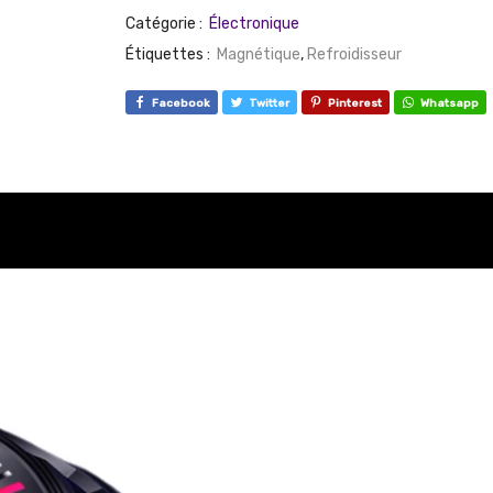
Catégorie :
Électronique
Étiquettes :
Magnétique
,
Refroidisseur
Facebook
Twitter
Pinterest
Whatsapp