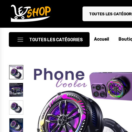
TOUTES LES CATÉGOR
Letshop.dz
Accueil
Bouti
TOUTES LES CATÉGORIES
Accessoires
Accessoires Auto/Moto
Accessoires PC
Camping & Randonnée
Cuisine
Décoration
Electroménager