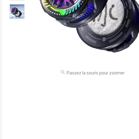
Électronique
Jouets
Maison
Maternité
Outillages & Bricolage
Packs
Passez la souris pour zoomer
Sac à dos et Mode
Soins & Beauté
Sport
Divers