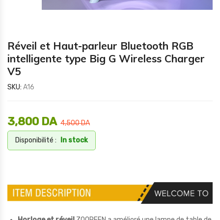
Réveil et Haut-parleur Bluetooth RGB
intelligente type Big G Wireless Charger
V5
SKU:
A16
3,800
DA
4,500
DA
Disponibilité :
In stock
Horloge et réveil
ZOOPEEN a amélioré une lampe de table de