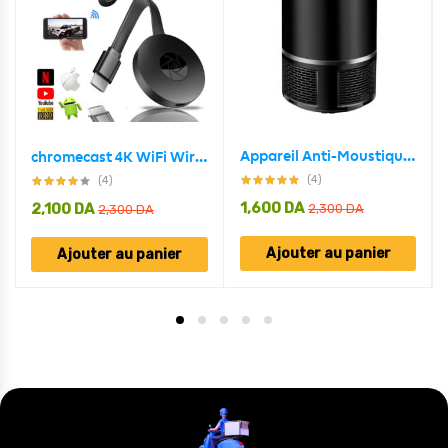
Appareil Anti-Moustique USB 5W Avec Lampe LED Écologique
chromecast 4K WiFi Wireless Display Dongle TV Stick TV Stick Media Video Streamer HD
(4)
(4)
1,600
DA
2,100
DA
2,300
DA
2,300
DA
Ajouter au panier
Ajouter au panier