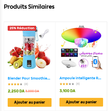
Produits Similaires
25% Réduction
Ampoule intelligente RGB avec haut-parleur Bluetooth 30W
Blender Pour Smoothies Portable Ultra Puissant – Rechargeable
(4)
(4)
3,100
DA
2,250
DA
3,000
DA
Ajouter au panier
Ajouter au panier