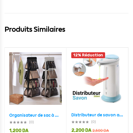
Produits Similaires
12% Réduction
Distributeur de savon automatique à capteur sans contact 300 ml
Organisateur de sac à main suspendu – منظم حقائب اليد المعلق
(0)
(0)
2,200
DA
1,200
DA
2,500
DA