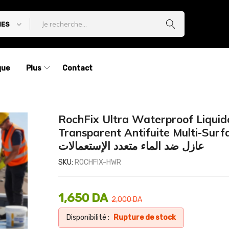
IES
que
Plus
Contact
RochFix Ultra Waterproof Liquid
Transparent Antifuite Multi-Surf
عازل ضد الماء متعدد الإستعمالات
SKU:
ROCHFIX-HWR
1,650
DA
2,000
DA
Disponibilité :
Rupture de stock