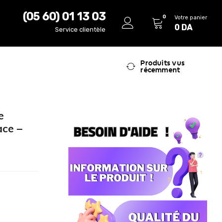
(05 60) 01 13 03
0
Votre panier
0
DA
Service clientèle
Produits vus
récemment
e
ace –