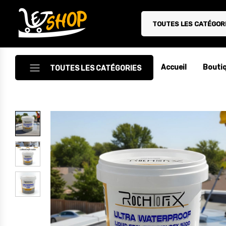
TOUTES LES CATÉGOR
Letshop.dz
Accueil
Bouti
TOUTES LES CATÉGORIES
Accessoires
Accessoires Auto/Moto
Accessoires PC
Camping & Randonnée
Cuisine
Décoration
Electroménager