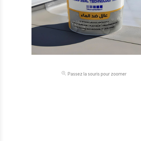
Électronique
Jouets
Maison
Maternité
Outillages & Bricolage
Packs
Passez la souris pour zoomer
Sac à dos et Mode
Soins & Beauté
Sport
Divers