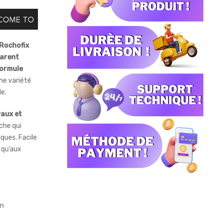
Rochofix
parent
ormule
ne variété
le.
yaux et
che qui
ques. Facile
s qu’aux
on