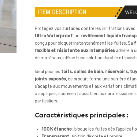
Protégez vos surfaces contre les infiltrations avec
Ultra Waterproof
, un
revêtement liquide trans
conçu pour bloquer instantanément les fuites. Sa
f
flexible et résistante aux intempéries
adhère à u
de matériaux, offrant une solution durable et invisib
Idéal pour les
toits, salles de bain, réservoirs, tu
joints exposés
, ce produit forme une barrière étan
s’adapte aux mouvements et aux variations climati
à appliquer, il convient aussi bien aux professionnel
particuliers.
Caractéristiques principales :
100% étanche
: bloque les fuites dès l’applicati
Transparent
: finition discrète et propre