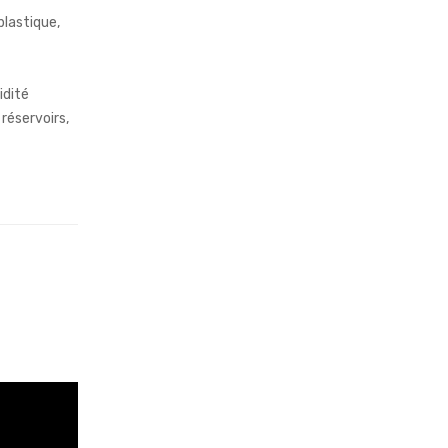
plastique,
idité
 réservoirs,