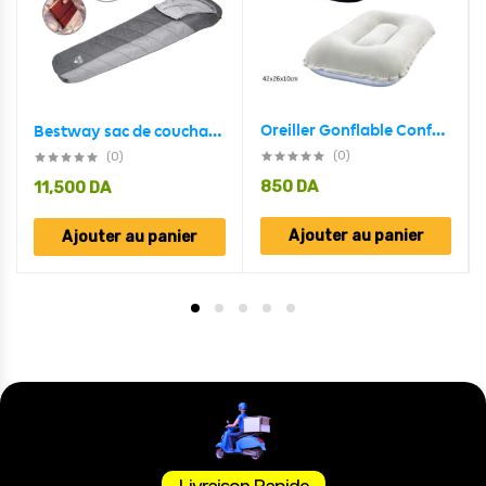
Oreiller Gonflable Confortable de Camping et Voyage Bestway 67121
Bestway sac de couchage pavillo hiberhide 0 moin ( 17-4C ) 230x91cm 68104
(0)
(0)
850
DA
11,500
DA
Ajouter au panier
Ajouter au panier