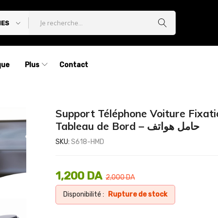
IES
que
Plus
Contact
Support Téléphone Voiture Fixati
Tableau de Bord – حامل هواتف
SKU:
S618-HMD
1,200
DA
2,000
DA
Disponibilité :
Rupture de stock