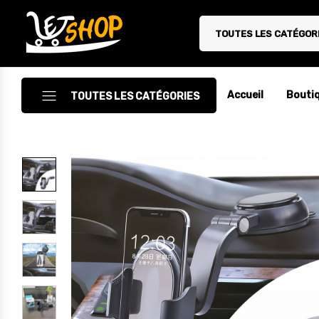
TOUTES LES CATÉGOR
Letshop.dz
Accueil
Bouti
TOUTES LES CATÉGORIES
Accessoires
Accessoires Auto/Moto
Accessoires PC
Camping & Randonnée
Cuisine
Décoration
Electroménager