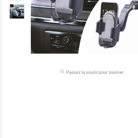
Électronique
Jouets
Maison
Maternité
Outillages & Bricolage
Packs
Passez la souris pour zoomer
Sac à dos et Mode
Soins & Beauté
Sport
Divers