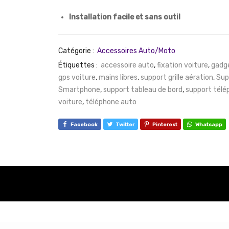
Installation facile et sans outil
Catégorie :
Accessoires Auto/Moto
Étiquettes :
accessoire auto
,
fixation voiture
,
gadge
gps voiture
,
mains libres
,
support grille aération
,
Sup
Smartphone
,
support tableau de bord
,
support télé
voiture
,
téléphone auto
Facebook
Twitter
Pinterest
Whatsapp