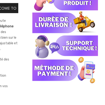
oute
éléphone
t des
bien sur le
 ajustable et
.
ité des
ation
on vos