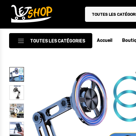
TOUTES LES CATÉGOR
Letshop.dz
Accueil
Bouti
TOUTES LES CATÉGORIES
Accessoires
Accessoires Auto/Moto
Accessoires PC
Camping & Randonnée
Cuisine
Décoration
Electroménager