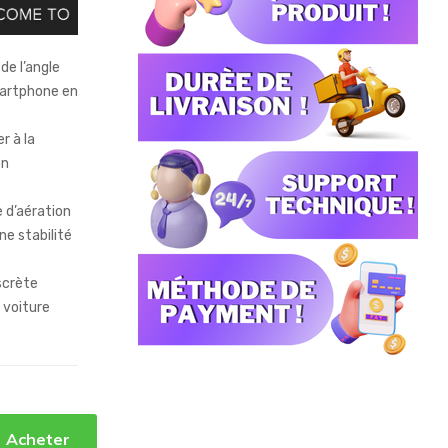
de l’angle
martphone en
r à la
on
e d’aération
ne stabilité
scrète
 voiture
Acheter