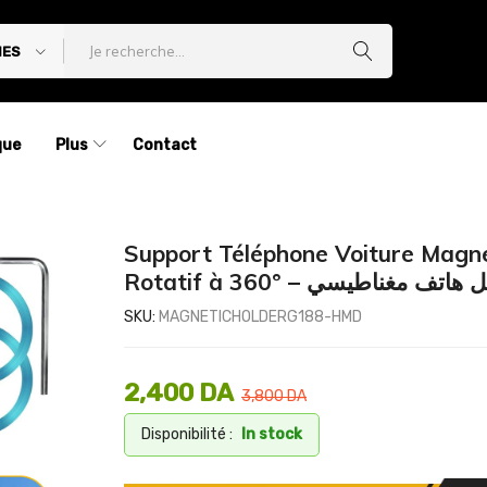
IES
que
Plus
Contact
Support Téléphone Voiture Magn
Rotatif à 360° – اتف مغناطيسي
SKU:
MAGNETICHOLDERG188-HMD
2,400
DA
3,800
DA
Disponibilité :
In stock