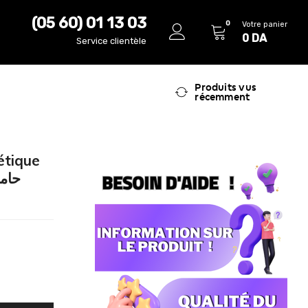
(05 60) 01 13 03
0
Votre panier
0
DA
Service clientèle
Produits vus
récemment
étique
حامل ه