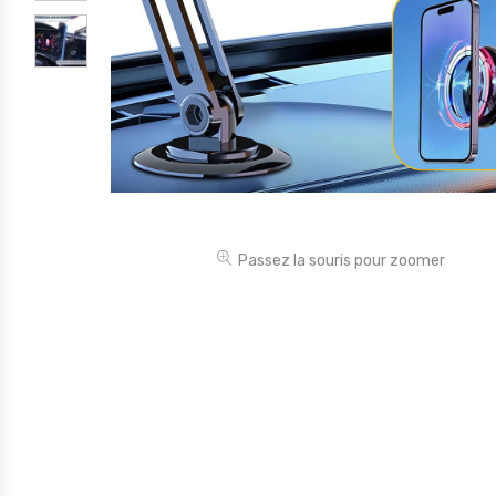
Électronique
Jouets
Maison
Maternité
Outillages & Bricolage
Packs
Passez la souris pour zoomer
Sac à dos et Mode
Soins & Beauté
Sport
Divers