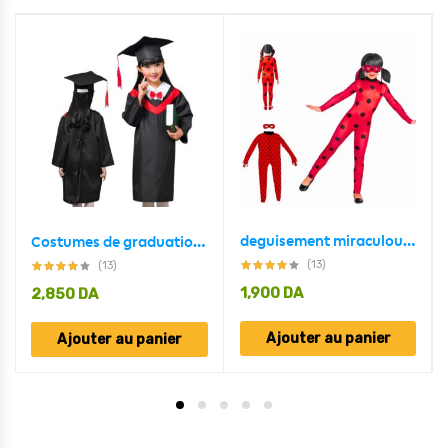
deguisement miraculous ladybug pour fillet 5 – 8 ans
Costumes de graduation académique pour enfants 5-7 ans
(13)
(13)
1,900
DA
2,850
DA
Ajouter au panier
Ajouter au panier