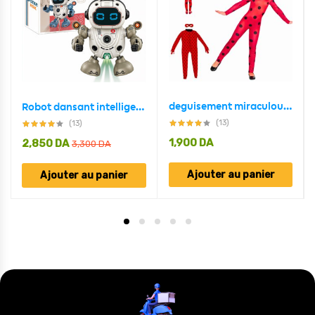
deguisement miraculous ladybug pour fillet 5 – 8 ans
Robot dansant intelligent avec musique et lumières
(13)
(13)
1,900
DA
2,850
DA
3,300
DA
Ajouter au panier
Ajouter au panier