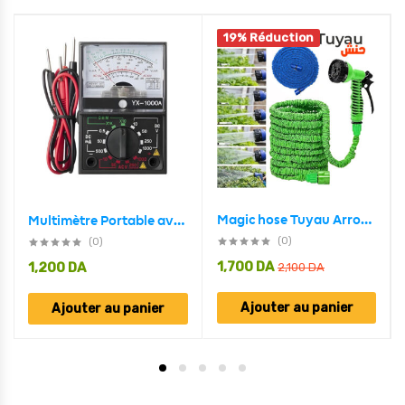
19% Réduction
Magic hose Tuyau Arrosage Extensible et flexible 22.5M avec Pistolet à eau 7 jets
Multimètre Portable avec une paire de stylos de Test pour mesurer la tension DC AC et le courant continu YX-1000A
(0)
(0)
1,700
DA
1,200
DA
2,100
DA
Ajouter au panier
Ajouter au panier