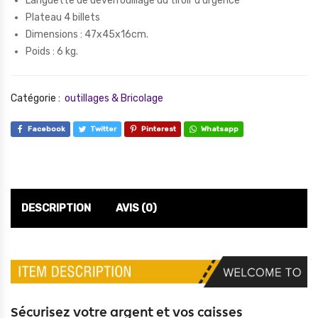
Languette de déverrouillage du tiroir d’urgence
Plateau 4 billets
Dimensions : 47x45x16cm.
Poids : 6 kg.
Catégorie :
outillages & Bricolage
Facebook
Twitter
Pinterest
Whatsapp
DESCRIPTION
AVIS (0)
Sécurisez votre argent et vos caisses