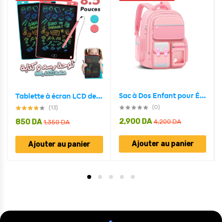
Sac à Dos Enfant pour École primaire de Haute Qualité Rose – حقيبة ظهر مدرسية للأطفال وردي
Tablette à écran LCD de 8.5 pouces pour dessin pour enfants
(0)
(13)
2,900
DA
850
DA
4,200
DA
1,350
DA
Ajouter au panier
Ajouter au panier