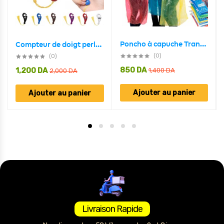
Poncho à capuche Transparent imperméable Pour Adulte protection d’urgence
Compteur de doigt perle Tasbih islamique – جهاز تسبيح رقمي محمول، سبحة صلاة مع عداد رقمي
(0)
(0)
850
DA
1,200
DA
1,400
DA
2,000
DA
Ajouter au panier
Ajouter au panier
Livraison Rapide