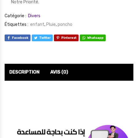
Notre Priorité.
Catégorie :
Divers
Étiquettes :
enfant
,
Pluie
,
poncho
Facebook
Twitter
Pinterest
Whatsapp
DESCRIPTION
AVIS (0)