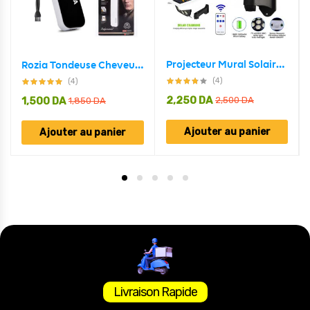
Projecteur Mural Solaire Forme Camera Détecteur De Mouvement
Rozia Tondeuse Cheveux et barbes Rechargeable Sans fil HQ207
(4)
(4)
2,250
DA
1,500
DA
2,500
DA
1,850
DA
Ajouter au panier
Ajouter au panier
Livraison Rapide