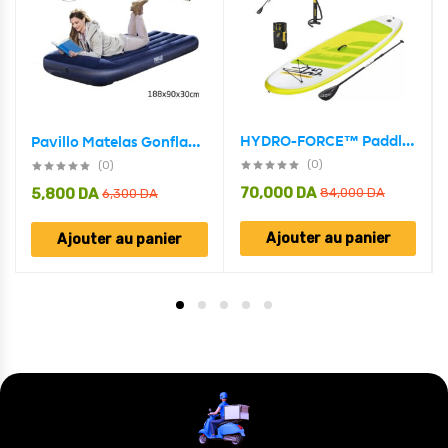
HYDRO-FORCE™ Paddle gonflable Avec Pompe À Main Bestway 65340
Pavillo Matelas Gonflable avec Oreiller intégrée 188x99x30 cm Bestwey #67680
(0)
(0)
70,000
DA
5,800
DA
84,000
DA
6,300
DA
Ajouter au panier
Ajouter au panier