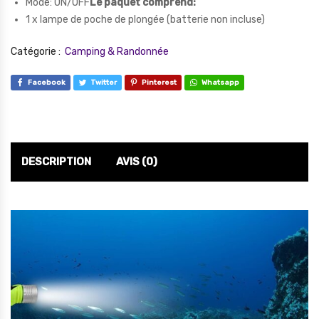
Mode: ON/OFF
Le paquet comprend:
1 x lampe de poche de plongée (batterie non incluse)
Catégorie :
Camping & Randonnée
Facebook
Twitter
Pinterest
Whatsapp
DESCRIPTION
AVIS (0)