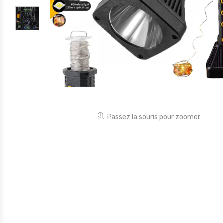
Électronique
Jouets
Maison
Maternité
Outillages & Bricolage
Packs
Passez la souris pour zoomer
Sac à dos et Mode
Soins & Beauté
Sport
Divers