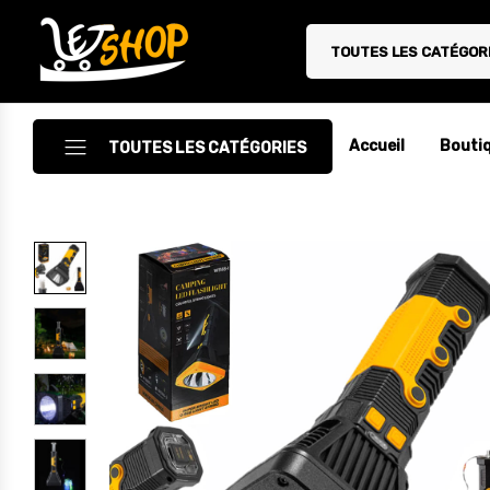
TOUTES LES CATÉGOR
Letshop.dz
Accueil
Bouti
TOUTES LES CATÉGORIES
Accessoires
Accessoires Auto/Moto
Accessoires PC
Camping & Randonnée
Cuisine
Décoration
Electroménager