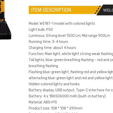
Model: W5187-1 model with colored lights
Light bulb: P50
Luminous: Strong level 1500 Lm; Mid range 900Lm
Running time: 3-4 hours
Charging time: about 4 hours
Function: Main light, white light strong weak flashin
Tail lights, blue-green breathing flashing – red and y
breathing flashing
Flashing blue-green light, flashing red and yellow ligh
alternating blue-green light and red and yellow light
Hidden colored lights and hooks
Battery display, USB output, Type-C interface for 
Battery: 4 x 186506000 mAh (built-in battery)
Material: ABS+PS
Product size: 108 * 108 * 290mm