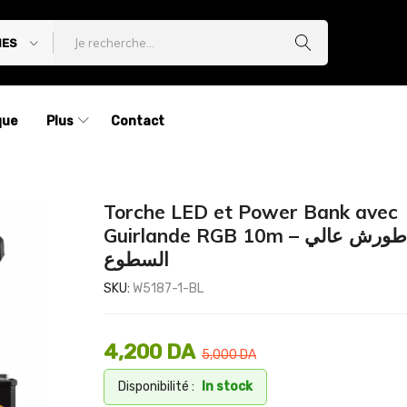
IES
que
Plus
Contact
Torche LED et Power Bank avec
Guirlande RGB 10m – مصباح طورش عالي
السطوع
SKU:
W5187-1-BL
4,200
DA
5,000
DA
Disponibilité :
In stock