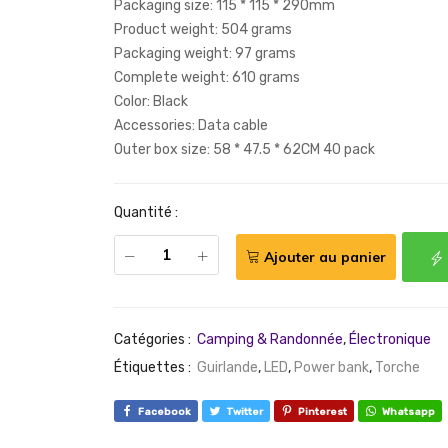
Packaging size: 115 * 115 * 290mm
Product weight: 504 grams
Packaging weight: 97 grams
Complete weight: 610 grams
Color: Black
Accessories: Data cable
Outer box size: 58 * 47.5 * 62CM 40 pack
Quantité :
Ajouter au panier
Catégories :
Camping & Randonnée
,
Électronique
Étiquettes :
Guirlande
,
LED
,
Power bank
,
Torche
Facebook
Twitter
Pinterest
Whatsapp