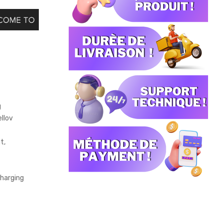
g
ellov
t,
charging