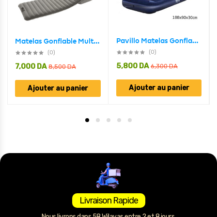
Pavillo Matelas Gonflable avec Oreiller intégrée 188x99x30 cm Bestwey #67680
Matelas Gonflable Multifonction 1 Place Avec 2 Oreillers Bestway Pavillo 67617
(0)
(0)
5,800
DA
7,000
DA
6,300
DA
8,500
DA
Ajouter au panier
Ajouter au panier
Livraison Rapide
Nous livrons dans 58 Wilayas entre 2 et 8 jours.