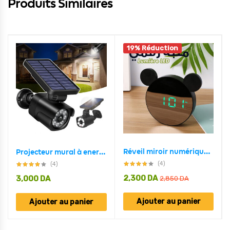
Produits Similaires
19% Réduction
Réveil miroir numérique intelligent en forme mickey mouse
Projecteur mural à energie solaire en forme de camera Avec Détecteur De Mouvement et détecteur jour/nuit
(4)
(4)
2,300
DA
3,000
DA
2,850
DA
Ajouter au panier
Ajouter au panier