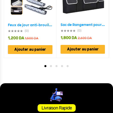
Sac de Rangement pour Siège arrière Voiture Standard
Feux de jour anti-brouillard Standard pour voiture 2 pcs ,10 led
(0)
(0)
1,800
DA
1,200
DA
2,600
DA
1,500
DA
Ajouter au panier
Ajouter au panier
Livraison Rapide