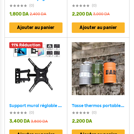
(0)
(0)
1,800
DA
2,200
DA
2,400
DA
3,000
DA
Ajouter au panier
Ajouter au panier
11% Réduction
Support mural réglable pour TV avec bras pivotant et inclinable
Tasse thermos portable personnalisée et tendance en acier inoxydable
(0)
(0)
3,400
DA
2,200
DA
3,800
DA