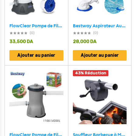
FlowClear Pompe de Filtre à Sable 1100-18100L Bestway 58515
Bestway Aspirateur Automatique Pour Le Nettoyage Des Piscines Hors Sol 58628
(0)
(0)
33,500
DA
28,000
DA
Ajouter au panier
Ajouter au panier
43% Réduction
FlowClear Pompe de Filtre à Cartouche 1100-14300L Bestway 58383
Souffleur Barbecue à Main