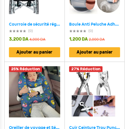
Courroie de sécurité réglable pour chaise roulant anti-chute
Boule Anti Peluche Adhesif en Gel Portable multifonctionnelle pour Vêtements,Canapé,Voiture et animaux
(0)
(0)
3,200
DA
1,200
DA
4,000
DA
2,000
DA
Ajouter au panier
Ajouter au panier
25% Réduction
27% Réduction
Oreiller de voyage et Sécurité pour enfant et adulte, support de tête en forme de H
Cuir Ceinture Trou Punch + Bouton Pression Outil Kit