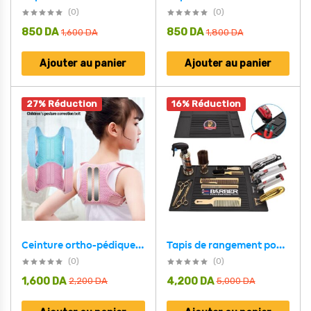
(0)
(0)
850
DA
850
DA
1,600
DA
1,800
DA
Ajouter au panier
Ajouter au panier
27% Réduction
16% Réduction
Ceinture ortho-pédique et Correcteur de Posture pour Enfants
Tapis de rangement pour outils de coiffeur magnétique flexible et antidérapant
(0)
(0)
1,600
DA
4,200
DA
2,200
DA
5,000
DA