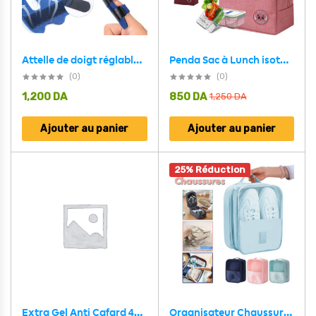
Attelle de doigt réglable avec barre en aluminium pour correction des doigts
Penda Sac à Lunch isotherme Portable étanche VGR- حقيبة غداء معزولة محمولة مقاومة للماء
(0)
(0)
1,200
DA
850
DA
1,250
DA
Ajouter au panier
Ajouter au panier
25% Réduction
Extra Gel Anti Cafard 40G
Organisateur Chaussures Sac de Voyage 3 Compartiment imperméable