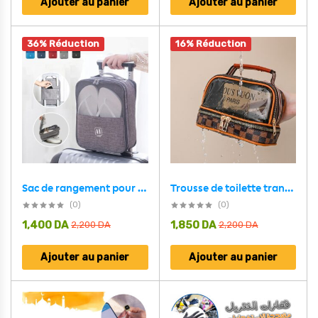
Ajouter au panier
Ajouter au panier
36% Réduction
16% Réduction
Sac de rangement pour chaussures de voyage
Trousse de toilette transparente double couche pour femmes, sac cosmétique étanche de grande capacité
(0)
(0)
1,400
DA
1,850
DA
2,200
DA
2,200
DA
Ajouter au panier
Ajouter au panier