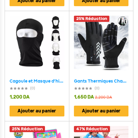
Ajouter au panier
Ajouter au panier
25% Réduction
Cagoule et Masque d’hiver complet pour Vélo, Moto, Ski
Gants Thermiques Chaudes Hivernaux Cataphote Unisexe Screen Touch
(0)
(0)
1,200
DA
1,650
DA
2,200
DA
Ajouter au panier
Ajouter au panier
25% Réduction
47% Réduction