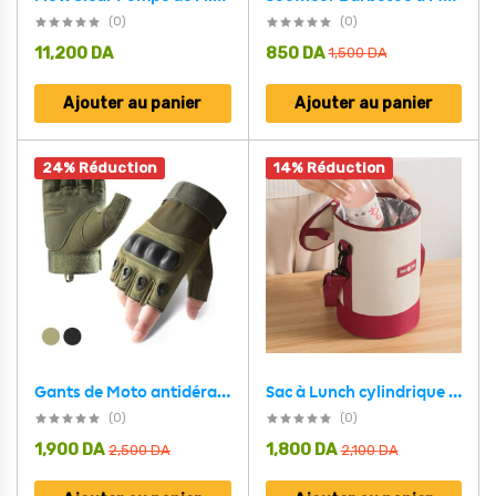
(0)
(0)
11,200
DA
850
DA
1,500
DA
Ajouter au panier
Ajouter au panier
24% Réduction
14% Réduction
Gants de Moto antidérapants demi-doigt v2
Sac à Lunch cylindrique Thermiques fourre-tout rond en aluminium
(0)
(0)
1,900
DA
1,800
DA
2,500
DA
2,100
DA