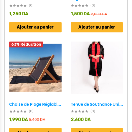
(0)
(0)
1,250
DA
1,500
DA
2,000
DA
Ajouter au panier
Ajouter au panier
63% Réduction
Chaise de Plage Réglable en 3 Positions Avec Poche Arrière
Tenue de Soutnance Unisexe Taille Standard avec Echarppe Rouge
(0)
(0)
1,990
DA
2,600
DA
5,400
DA