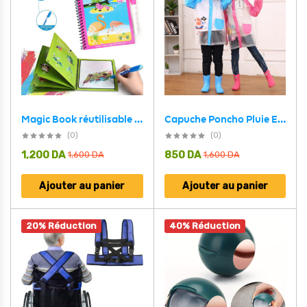
Magic Book réutilisable avec des dessins animés pour enfants et un stylo à eau
Capuche Poncho Pluie Enfant Impermeable Anti Pluie V3
(0)
(0)
1,200
DA
850
DA
1,600
DA
1,600
DA
Ajouter au panier
Ajouter au panier
20% Réduction
40% Réduction