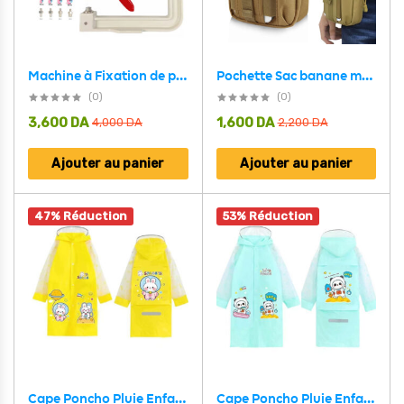
Machine à Fixation de perles pour bricolage
Pochette Sac banane multifonction avec support pour téléphone
(0)
(0)
3,600
DA
1,600
DA
4,000
DA
2,200
DA
Ajouter au panier
Ajouter au panier
47% Réduction
53% Réduction
Cape Poncho Pluie Enfant Impermeable Anti Pluie – Jaune
Cape Poncho Pluie Enfant Impermeable Anti Pluie – Vert