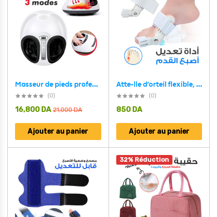
Masseur de pieds professionnel, avec malaxage des tissus profonds compression d’air, avec chaleur
Atte-lle d’orteil flexible, Soula-gement de la dou-leur du gros orteil et Redresseur
(0)
(0)
16,800
DA
850
DA
21,000
DA
Ajouter au panier
Ajouter au panier
32% Réduction