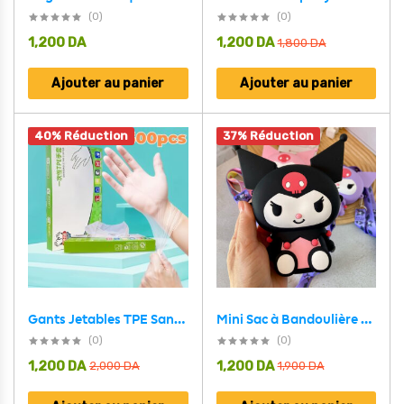
(0)
(0)
1,200
DA
1,200
DA
1,800
DA
Ajouter au panier
Ajouter au panier
40% Réduction
37% Réduction
Gants Jetables TPE Sans Latex 300 Pièces – قفازات للاستعمال مرة واحدة
Mini Sac à Bandoulière Kuromi – Accessoire Kawaii pour Enfants et Fans de Manga
(0)
(0)
1,200
DA
1,200
DA
2,000
DA
1,900
DA