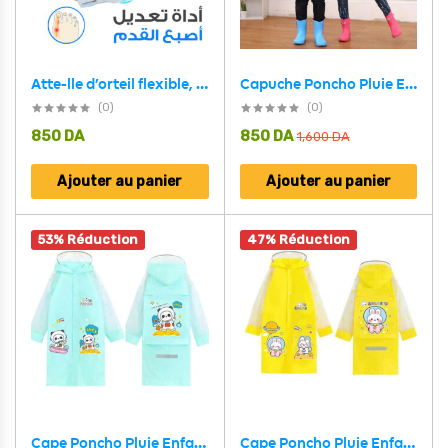
Atte-lle d’orteil flexible, Soula-gement de la dou-leur du gros orteil et Redresseur
Capuche Poncho Pluie Enfant Impermeable Anti Pluie V3
(0)
(0)
850
DA
850
DA
1,600
DA
Ajouter au panier
Ajouter au panier
53% Réduction
47% Réduction
Cape Poncho Pluie Enfant Impermeable Anti Pluie – Vert
Cape Poncho Pluie Enfant Impermeable Anti Pluie – Jaune