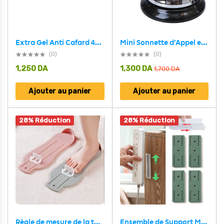
Extra Gel Anti Cafard 40G
Mini Sonnette d’Appel en Métal Antirouille pour Bureau – جرس نداء معدني صغير مقاوم للصدأ للمكتب
(0)
(0)
1,250
DA
1,300
DA
1,700
DA
Ajouter au panier
Ajouter au panier
28% Réduction
28% Réduction
Règle de mesure de la taille des chaussures pour enfants – أداة قياس القدم للأطفال
Ensemble de Support Mural sans Poinçon Auto-Adhésif 4PCS