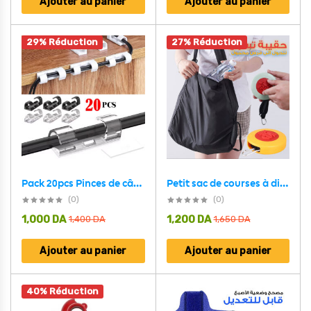
Ajouter au panier
Ajouter au panier
29% Réduction
27% Réduction
Petit sac de courses à disques rétractable – حقيبة تسوق قرصية صغيرة قابلة للسحب
Pack 20pcs Pinces de câble auto-adhésives solides et transparents – طقم تنظيم الكابلات
(0)
(0)
1,000
DA
1,200
DA
1,400
DA
1,650
DA
Ajouter au panier
Ajouter au panier
40% Réduction