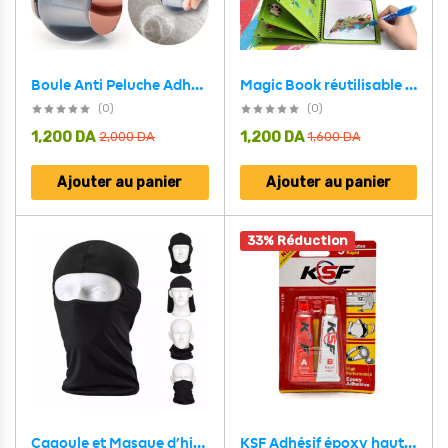
Boule Anti Peluche Adhesif en Gel Portable multifonctionnelle pour Vêtements,Canapé,Voiture et animaux
Magic Book réutilisable avec des dessins animés pour enfants et un stylo à eau
(0)
(0)
1,200
DA
1,200
DA
2,000
DA
1,600
DA
Ajouter au panier
Ajouter au panier
33% Réduction
Cagoule et Masque d’hiver complet pour Vélo, Moto, Ski
KSF Adhésif époxy haute performance rapide 5 minutes