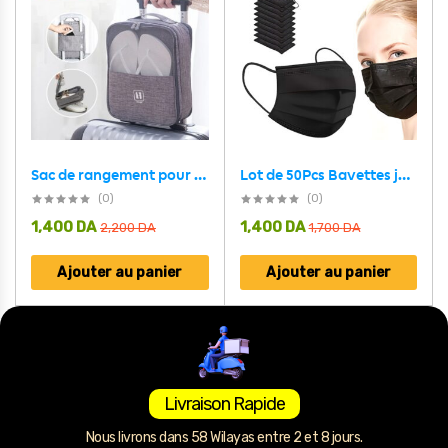
Sac de rangement pour chaussures de voyage
Lot de 50Pcs Bavettes jetables à trois couches – علبة كمامات سوداء
(0)
(0)
1,400
DA
1,400
DA
2,200
DA
1,700
DA
Ajouter au panier
Ajouter au panier
Livraison Rapide
Nous livrons dans 58 Wilayas entre 2 et 8 jours.