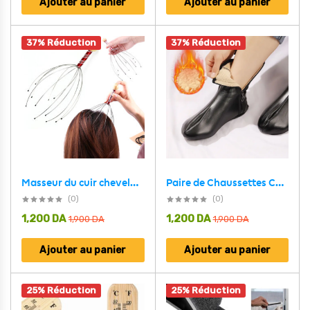
Ajouter au panier
Ajouter au panier
37% Réduction
37% Réduction
Masseur du cuir chevelu pour une relaxation profonde – أداة تدليك فروة الرأس
Paire de Chaussettes Chaudes d’hiver unisexes en cuir zippées
(0)
(0)
1,200
DA
1,200
DA
1,900
DA
1,900
DA
Ajouter au panier
Ajouter au panier
25% Réduction
25% Réduction