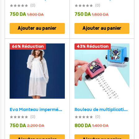
(0)
(0)
750
DA
750
DA
1,800
DA
1,800
DA
Ajouter au panier
Ajouter au panier
66% Réduction
43% Réduction
Eva Manteau imperméable à capuche – Blanc
Rouleau de multiplication et de division des nombres de 1 à 100
(0)
(0)
750
DA
800
DA
2,200
DA
1,400
DA