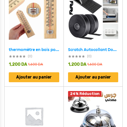
thermomètre en bois pour intérieur ou extérieur 25cm
Scratch Autocollant Double Face Noir 200cmx2cm – Velcro Ruban – شريط لاصق مزدوج الجوانب
(0)
(0)
1,200
DA
1,200
DA
1,600
DA
1,600
DA
Ajouter au panier
Ajouter au panier
24% Réduction