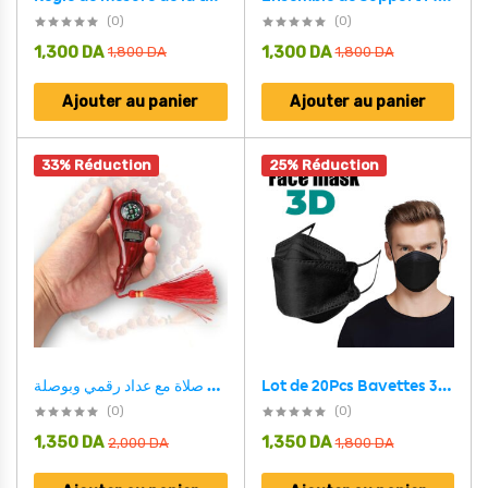
(0)
(0)
1,300
DA
1,300
DA
1,800
DA
1,800
DA
Ajouter au panier
Ajouter au panier
33% Réduction
25% Réduction
Lot de 20Pcs Bavettes 3D FFP2 à Quatre couches – علبة كمامات سوداء عالية الجودة
جهاز تسبيح رقمي محمول، سبحة صلاة مع عداد رقمي وبوصلة
(0)
(0)
1,350
DA
1,350
DA
2,000
DA
1,800
DA