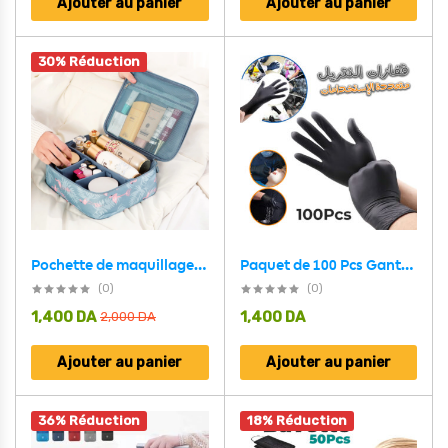
Ajouter au panier
Ajouter au panier
30% Réduction
Pochette de maquillage et de cosmétiques, trousse de toilette Pour voyages
Paquet de 100 Pcs Gants de Protection en Polynitrile – Pro Glove
(0)
(0)
1,400
DA
1,400
DA
2,000
DA
Ajouter au panier
Ajouter au panier
36% Réduction
18% Réduction