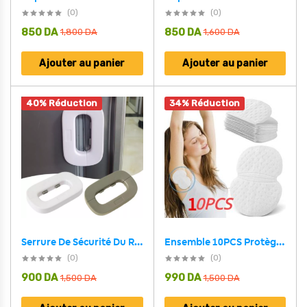
(0)
(0)
850
DA
850
DA
1,800
DA
1,600
DA
Ajouter au panier
Ajouter au panier
40% Réduction
34% Réduction
Serrure De Sécurité Du Réfrigérateur _ قفل باب للثلاجة متعدد الاستخدامات للحفاظ على سلامة الأطفال
Ensemble 10PCS Protège-Aisselles De Sueur
(0)
(0)
900
DA
990
DA
1,500
DA
1,500
DA