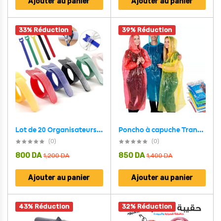
Ajouter au panier
Ajouter au panier
33% Réduction
39% Réduction
Lot de 20 Organisateurs de câble réglables réutilisable
Poncho à capuche Transparent imperméable Pour Adulte protection d’urgence
(0)
(0)
800
DA
850
DA
1,200
DA
1,400
DA
Ajouter au panier
Ajouter au panier
43% Réduction
32% Réduction