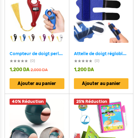
Compteur de doigt perle Tasbih islamique – جهاز تسبيح رقمي محمول، سبحة صلاة مع عداد رقمي
Attelle de doigt réglable avec barre en aluminium pour correction des doigts
(0)
(0)
1,200
DA
1,200
DA
2,000
DA
Ajouter au panier
Ajouter au panier
40% Réduction
25% Réduction