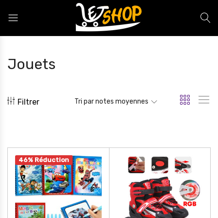
Letshop.dz
Jouets
Filtrer
Tri par notes moyennes
46% Réduction