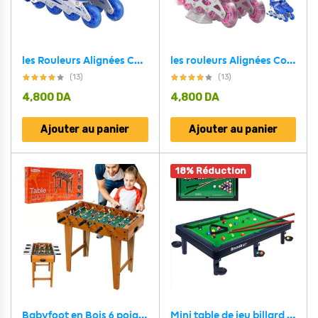
les Rouleurs Alignées Confortables pour Enfants avec des roues RGB – Bleu pointure DE 35-38 / 38 – 42
les rouleurs Alignées Confortables pour Enfants avec des roues RGB – pointure DE 32- 38
(13)
(13)
4,800
DA
4,800
DA
Ajouter au panier
Ajouter au panier
18% Réduction
Babyfoot en Bois 6 poignées 18 joueurs – لعبة البابيفوت الخشبية الكلاسيكية
Mini table de jeu billard multijoueur pour enfant