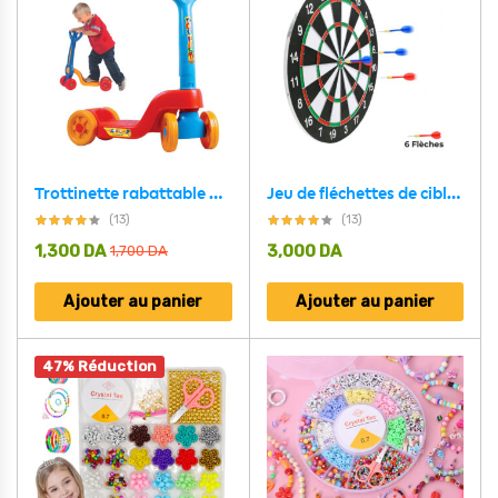
Trottinette rabattable pour bébés 3 ans et plus
Jeu de fléchettes de cible 30 cm ( 6 fléches )
(13)
(13)
1,300
DA
3,000
DA
1,700
DA
Ajouter au panier
Ajouter au panier
47% Réduction