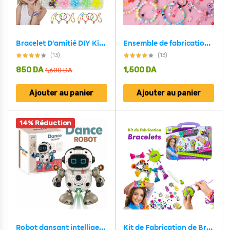
Bracelet D’amitié DIY Kit de Bricolage Pour Filles V2
Ensemble de fabrication de bijoux Pour enfant 19 grilles Rond – مجموعة صنع المجوهرات للأطفال
(13)
(13)
850
DA
1,500
DA
1,600
DA
Ajouter au panier
Ajouter au panier
14% Réduction
Robot dansant intelligent avec musique et lumières
Kit de Fabrication de Bracelets Créatifs pour Filles