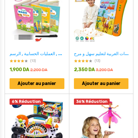
الكتاب الالكتروني للمفردات العربية لتعليم سهل و مرح Livre Electronique De Vocabulaire Arabe Pour Un Apprentissage Facile Et Amusant
طقم 4 كتب لتعليم الأطفال , كتابة الحروف , الأرقام , العمليات الحسابية , الرسم MAGIC BOOK
(13)
(13)
1,900
DA
2,350
DA
2,200
DA
3,200
DA
Ajouter au panier
Ajouter au panier
6% Réduction
36% Réduction