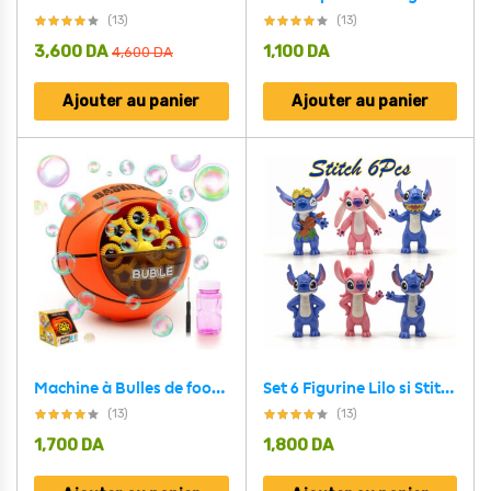
(13)
(13)
3,600
DA
1,100
DA
4,600
DA
Ajouter au panier
Ajouter au panier
Machine à Bulles de football pour les enfants – لعبةصنع فقاعة كرة القدم
Set 6 Figurine Lilo si Stitch
(13)
(13)
1,700
DA
1,800
DA