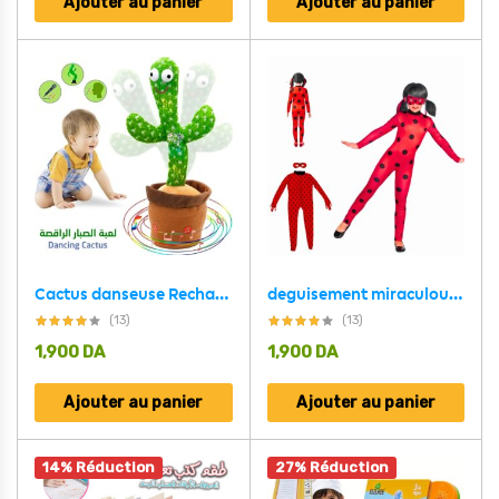
Ajouter au panier
Ajouter au panier
Cactus danseuse Rechargeable | لعبة الصبارة الراقصة للاطفال
deguisement miraculous ladybug pour fillet 5 – 8 ans
(13)
(13)
1,900
DA
1,900
DA
Ajouter au panier
Ajouter au panier
14% Réduction
27% Réduction