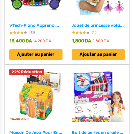
VTech-Piano Apprend Musique Notes et Instruments avec Clavier Interactif
Jouet de princesse volante lumineuse
(13)
(13)
13,400
DA
1,800
DA
14,200
DA
2,800
DA
Ajouter au panier
Ajouter au panier
22% Réduction
Maison De Jeux Pour Enfants Avec Porte Et Fenêtre Bestway 52007
Boit de perles en argile pour la fabrication de bijoux enfant V5