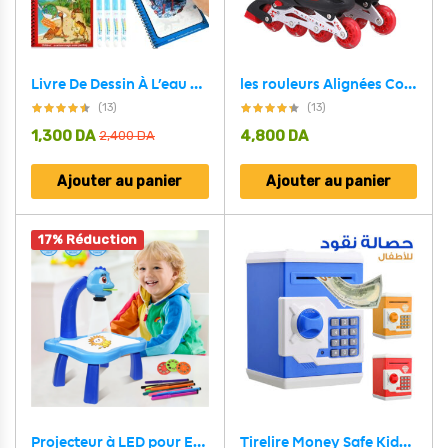
Livre De Dessin À L’eau Magique, Jouet de Coloriage Réutilisable Pour enfants – كتاب رسم الماء السحري، كتاب تلوين قابل لإعادة الاستخدام للأطفال
les rouleurs Alignées Confortables pour Enfants avec des roues RGB pointure de 35-38 / 38-42 / 30-32
(13)
(13)
1,300
DA
4,800
DA
2,400
DA
Ajouter au panier
Ajouter au panier
17% Réduction
Projecteur à LED pour Enfant avec Table de Dessin Artistique
Tirelire Money Safe Kids avec serrure électronique