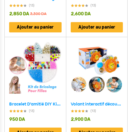
(13)
(13)
2,850
DA
2,600
DA
3,300
DA
Ajouter au panier
Ajouter au panier
Bracelet D’amitié DIY Kit de Bricolage Pour Filles V5
Volant interactif découverte à partir de 18 mois avec sons et lumières
(13)
(13)
950
DA
2,900
DA