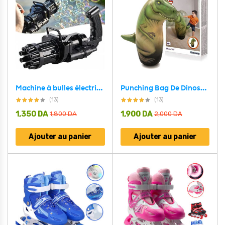
Machine à bulles électrique nouveau style avec 8 trous
Punching Bag De Dinosaures En PVC Bestway 52287
(13)
(13)
1,350
DA
1,900
DA
1,800
DA
2,000
DA
Ajouter au panier
Ajouter au panier