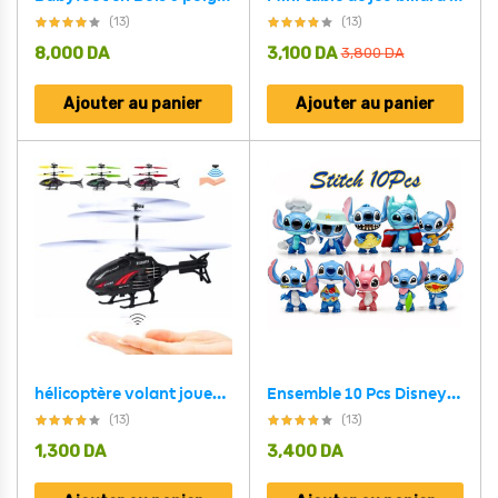
(13)
(13)
8,000
DA
3,100
DA
3,800
DA
Ajouter au panier
Ajouter au panier
hélicoptère volant jouets pour enfants avec capteur infrarouge recharge USB
Ensemble 10 Pcs Disney-Figurines Stitch en PVC
(13)
(13)
1,300
DA
3,400
DA