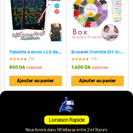
Tablette à écran LCD de 8.5 pouces pour dessin pour enfants
Bracelet D’amitié DIY Kit de Bricolage Pour Filles V6
(13)
(13)
850
DA
1,600
DA
1,350
DA
2,000
DA
Ajouter au panier
Ajouter au panier
Livraison Rapide
Nous livrons dans 58 Wilayas entre 2 et 8 jours.