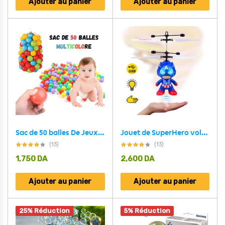
Ajouter au panier
Ajouter au panier
Sac de 50 balles De Jeux multicolore avec Diamètre 75 Mm
Jouet de SuperHero volante pour enfants
(13)
(13)
1,750
DA
2,600
DA
Ajouter au panier
Ajouter au panier
25% Réduction
5% Réduction