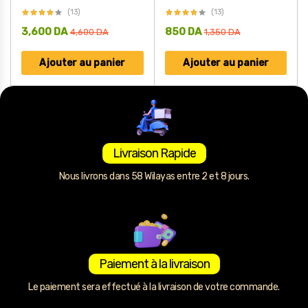
(13)
(13)
3,600
DA
850
DA
4,600
DA
1,350
DA
Ajouter au panier
Ajouter au panier
Livraison Rapide
Nous livrons dans 58 Wilayas entre 2 et 8 jours.
Paiement à la livraison
Le paiement sera effectué à la livraison de votre commande.