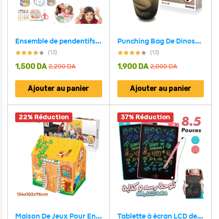
Ensemble de pendentifs en argile pour la fabrication de bijoux enfant
Punching Bag De Dinosaures En PVC Bestway 52287
(13)
(13)
1,500
DA
1,900
DA
2,200
DA
2,000
DA
Ajouter au panier
Ajouter au panier
22% Réduction
37% Réduction
Maison De Jeux Pour Enfants Avec Porte Et Fenêtre Bestway 52007
Tablette à écran LCD de 8.5 pouces pour dessin pour enfants