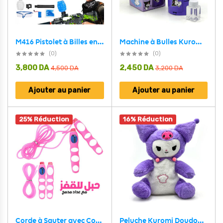
M416 Pistolet à Billes en Gel avec Accessoires – مسدس الطلقات الكريستالية
Machine à Bulles Kuromi – Générateur de Bulles Magique
(0)
(0)
3,800
DA
2,450
DA
4,500
DA
3,200
DA
Ajouter au panier
Ajouter au panier
25% Réduction
16% Réduction
Corde à Sauter avec Compteur – Poignée Antidérapante en PVC
Peluche Kuromi Doudou Doux et Adorable – دمية أطفال