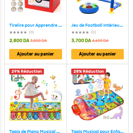
Jeu de Football Intérieur Hover avec But – لعبة كرة القدم مع المرمى
Tirelire pour Apprendre aux Enfants à économiser de L’argent – حصالة الأموال لتعليم الأطفال على التوفير
(0)
(0)
2,800
DA
3,700
DA
3,500
DA
4,600
DA
Ajouter au panier
Ajouter au panier
29% Réduction
28% Réduction
Tapis Musical pour Enfants 1-5 Ans – سجادة موسيقية للأطفال
Tapis de Piano Musical pour Enfants 3-6 Ans – حصيرة بيانو موسيقية للأطفال