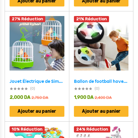
Ajouter au panier
Ajouter au panier
27% Réduction
21% Réduction
Ballon de football hover LED pour enfants – لعبة كرة القدم
Jouet Électrique de Simulation de Cage à Oiseaux avec Contrôle Sonore – لعبة قفص الطيور المكررة للكلام
(0)
(0)
2,000
DA
1,900
DA
2,750
DA
2,400
DA
Ajouter au panier
Ajouter au panier
10% Réduction
24% Réduction