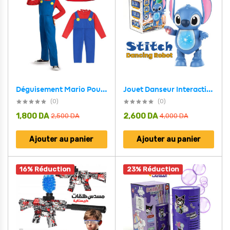
Déguisement Mario Pour Enfants 3-8 ans
Jouet Danseur Interactif Musical Stitch avec Lumières – لعبة ستيتش الراقصة
(0)
(0)
1,800
DA
2,600
DA
2,500
DA
4,000
DA
Ajouter au panier
Ajouter au panier
16% Réduction
23% Réduction