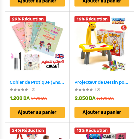
Ajouter au panier
Ajouter au panier
29% Réduction
16% Réduction
Projecteur de Dessin pour Enfants avec Crayons – جهاز عرض الرسم للأطفال مع أقلام تلوين
Cahier de Pratique (Ensemble de 4 Livres + 10 Recharges) English – كراس التدريب مجموعة من 4 كتب باللغة الإنجليزية
(0)
(0)
1,200
DA
2,850
DA
1,700
DA
3,400
DA
Ajouter au panier
Ajouter au panier
24% Réduction
12% Réduction