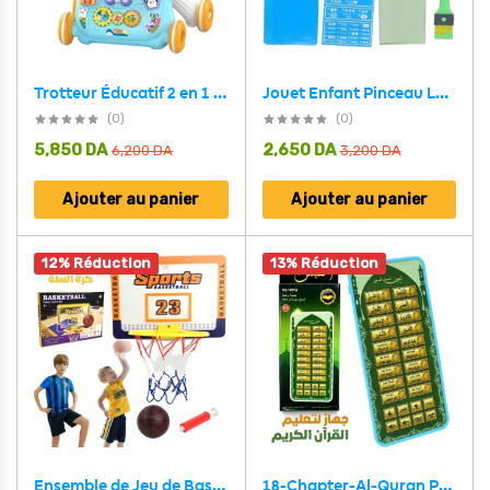
Jouet Enfant Pinceau Lumineux FunBlast Glow Crazy – لعبة أطفال فرشاة الرسم المضيئة
Trotteur Éducatif 2 en 1 avec Tableau de Dessin et Panneau Musical pour Bébé – مشاية تعليمية 2 في 1 مع لوحة رسم ولوحة موسيقية للأطفال
(0)
(0)
5,850
DA
2,650
DA
6,200
DA
3,200
DA
Ajouter au panier
Ajouter au panier
12% Réduction
13% Réduction
18-Chapter-Al-Quran Portable Baby Kid Quran Learning Machine Tablet – تعليم القرآن الكريم للطفل
Ensemble de Jeu de Basket-Ball Super Sport – مجموعة لعب كرة السلة