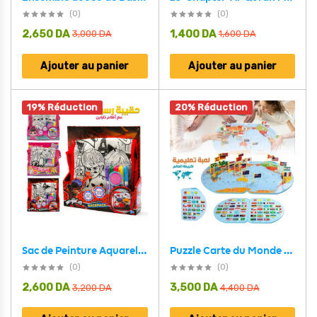
(0)
(0)
2,650
DA
1,400
DA
3,000
DA
1,600
DA
Ajouter au panier
Ajouter au panier
19% Réduction
20% Réduction
Puzzle Carte du Monde en Bois Pliable avec Drapeaux et Capitales – لعبة تعليمية للأطفال خريطة العالم مع الأعلام والعواصم
Sac de Peinture Aquarelle DIY avec 5 Stylos – حقيبة تلوين للفتيات
(0)
(0)
2,600
DA
3,500
DA
3,200
DA
4,400
DA