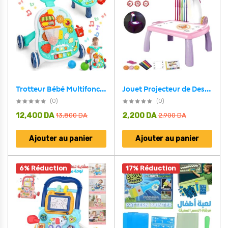
Jouet Projecteur de Dessin Aolieh, Table de Dessin Éducative pour Enfants avec Projecteur LED et Accessoires – لعبة جهاز عرض الرسم للأطفال
Trotteur Bébé Multifonction 4 en 1 avec Panneau de Jeu – مشاية أطفال متعددة الوظائف
(0)
(0)
12,400
DA
2,200
DA
13,800
DA
2,900
DA
Ajouter au panier
Ajouter au panier
6% Réduction
17% Réduction