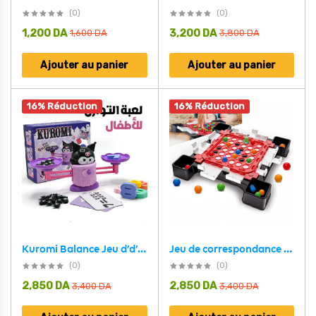
(0)
(0)
1,200
DA
3,200
DA
1,600
DA
3,800
DA
Ajouter au panier
Ajouter au panier
16% Réduction
16% Réduction
Jeu de correspondance de perles colorées – لعبة الكرات الملونة
Kuromi Balance Jeu d’d’apprentissage et mathématiques sympa – لعبة تعليمية للأطفال
(0)
(0)
2,850
DA
2,850
DA
3,400
DA
3,400
DA