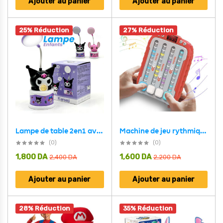
Ajouter au panier
Ajouter au panier
25% Réduction
27% Réduction
Machine de jeu rythmique anti-stress avec musique et lumière – لعبة أطفال مسلية
Lampe de table 2en1 avec tirelire intégrée – مصباح وحصالة أطفال
(0)
(0)
1,800
DA
1,600
DA
2,400
DA
2,200
DA
Ajouter au panier
Ajouter au panier
28% Réduction
35% Réduction