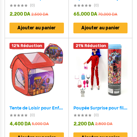
(0)
(0)
2,200
DA
65,000
DA
2,500
DA
70,000
DA
Ajouter au panier
Ajouter au panier
12% Réduction
21% Réduction
Tente de Loisir pour Enfants Modèle Spider-Man
Poupée Surprise pour fille – دمية البنات بأشكال مختلفة
(0)
(0)
4,400
DA
2,200
DA
5,000
DA
2,800
DA