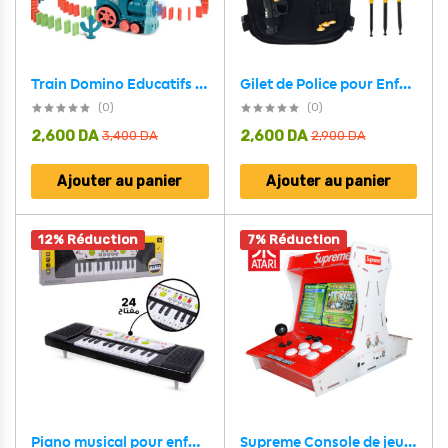
Gilet de Police pour Enfant avec Accessoires – بدلة الشرطي الصغير
Train Domino Educatifs avec lumières et Musique pour Enfants – لعبة قطار الدومينو
(0)
(0)
2,600
DA
2,600
DA
3,400
DA
2,900
DA
Ajouter au panier
Ajouter au panier
12% Réduction
7% Réduction
Supreme Console de jeux d’arcade 3D 2 Joueurs – جهاز ألعاب أطاري
Piano musical pour enfants avec lumières spéciales – بيانو أطفال