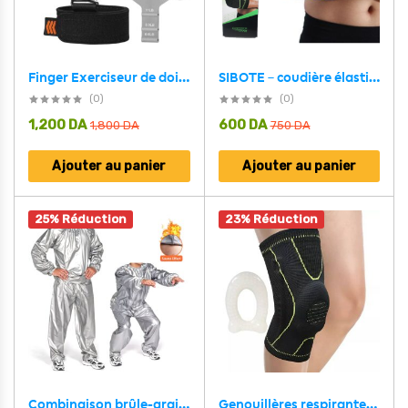
Finger Exerciseur de doigts pour l’entraînement physique et renforcement des mains
SIBOTE – coudière élastique, protection, compression
(0)
(0)
1,200
DA
600
DA
1,800
DA
750
DA
Ajouter au panier
Ajouter au panier
25% Réduction
23% Réduction
Combinaison brûle-graisse Sauna SUIT pour homme et femme en PVC anti-déchirures
Genouillères respirantes avec coussinets en Gel pour la rotule SIBOTE