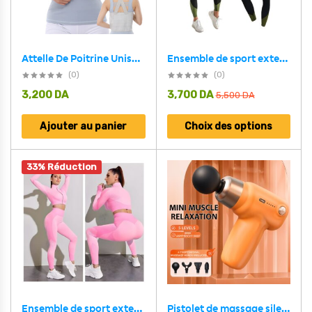
Attelle De Poitrine Unisexe, Bandoulière Réglable élastique Respirante
Ensemble de sport extensible pour femme 2 Pcs – Noir,Vert
(0)
(0)
3,200
DA
3,700
DA
5,500
DA
Ajouter au panier
Choix des options
33% Réduction
Ensemble de sport extensible pour femme 2 Pcs – Rose
Pistolet de massage silencieux professionnel à 5 vitesses, léger et portable