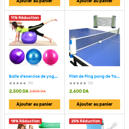
Ajouter au panier
Ajouter au panier
11% Réduction
Balle d’exercice de yoga ,Stretches, équilibre, résistance, fitness a la maison
Filet de Ping pong de Table Portable, rétractable ajustable, facile à installer
(0)
(0)
2,500
DA
2,600
DA
2,800
DA
Ajouter au panier
Ajouter au panier
18% Réduction
25% Réduction