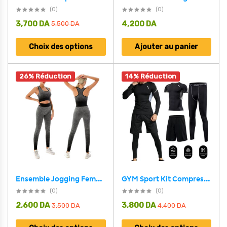
(0)
(0)
3,700
DA
4,200
DA
5,500
DA
Choix des options
Ajouter au panier
26% Réduction
14% Réduction
Ensemble Jogging Femmes pour Yoga, Pilate, Fitness
GYM Sport Kit Compression pour Hommes 3 pcs – طقم رياضي 3 قطع
(0)
(0)
2,600
DA
3,800
DA
3,500
DA
4,400
DA