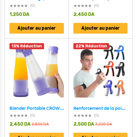
(0)
(0)
1,250
DA
2,450
DA
Ajouter au panier
Ajouter au panier
13% Réduction
22% Réduction
Blender Portable CROWN TYPE Juicer 400 ML
Renforcement de la poignée avec résistance réglable de 11 à 132 lb (5 à 60 kg)
(0)
(0)
2,450
DA
2,500
DA
2,800
DA
3,200
DA