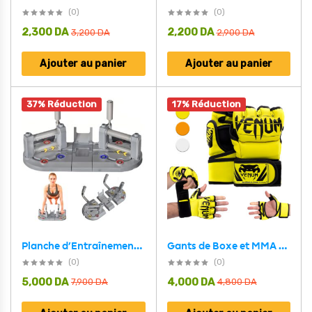
(0)
(0)
2,300
DA
2,200
DA
3,200
DA
2,900
DA
Ajouter au panier
Ajouter au panier
37% Réduction
17% Réduction
Gants de Boxe et MMA Demi-Doigts de Haute Qualité – قفازات البوكس
Planche d’Entraînement Multifonctionnelle avec Résistance Réglable – لوحة تمرين متعددة الوظائف بمقاومة قابلة للتعديل
(0)
(0)
5,000
DA
4,000
DA
7,900
DA
4,800
DA