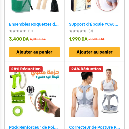
Ensembles Raquettes de tennis de table pingpong avec 2 Balles
Support d’Épaule YC6083 – دعامة الكتف
(0)
(0)
3,400
DA
1,990
DA
4,000
DA
2,500
DA
Ajouter au panier
Ajouter au panier
28% Réduction
24% Réduction
Correcteur de Posture Posture Perfect – جهاز تصحيح الوضعية
Pack Renforceur de Poignée 3en1- حزمة مقوي قبضة اليد