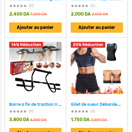
(0)
(0)
2,400
DA
2,000
DA
3,200
DA
2,600
DA
Ajouter au panier
Ajouter au panier
14% Réduction
20% Réduction
Barre a fix de traction Iron Gym Extreme multifonctionnelle antidérapant
Gilet de sueur Débardeur Polymère amincissement perte de poids Fitness Gym sueur
(0)
(0)
3,800
DA
1,750
DA
4,400
DA
2,200
DA