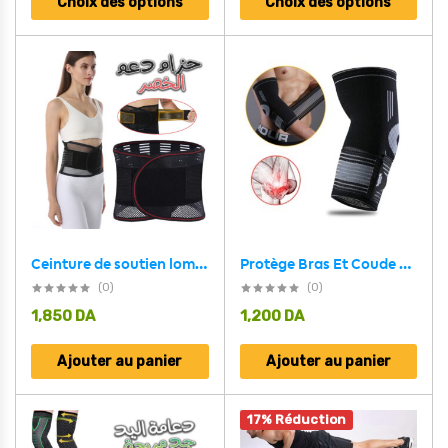
Choix des options
Choix des options
Ceinture de soutien lombaire avec barre de soutien pour soulager la douleur et les blessures
Protège Bras Et Coude Elastiqué ELBOW 9104
(0)
(0)
1,850
DA
1,200
DA
Ajouter au panier
Ajouter au panier
17% Réduction