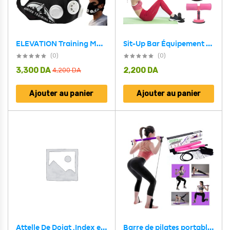
ELEVATION Training Mask Pour Améliorer Vos Performances Sportives En Général
Sit-Up Bar Équipement de fitness à domicile ventouse, aide à s’asseoir, Muscles abdominaux, entraînement du corps
(0)
(0)
3,300
DA
2,200
DA
4,200
DA
Ajouter au panier
Ajouter au panier
Attelle De Doigt ,Index en Aluminium Réglable Moyen Doigt Récupération Protection Contre Les Blessures
Barre de pilates portable avec bande de résistance réglable