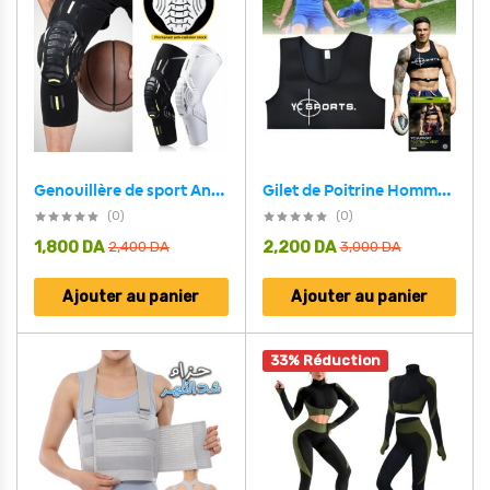
Genouillère de sport Anticollision Haute élasticité
Gilet de Poitrine Homme Athlète YC8515
(0)
(0)
1,800
DA
2,200
DA
2,400
DA
3,000
DA
Ajouter au panier
Ajouter au panier
33% Réduction