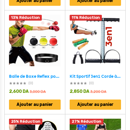
Ajouter au panier
Ajouter au panier
13% Réduction
11% Réduction
Balle de Boxe Reflex pour améliorer la coordination œil-main 3Pcs
Kit Sportif 3en1 Corde à Sauter , Poignet et Appareil pour Abdos
(0)
(0)
2,600
DA
2,850
DA
3,000
DA
3,200
DA
Ajouter au panier
Ajouter au panier
25% Réduction
27% Réduction