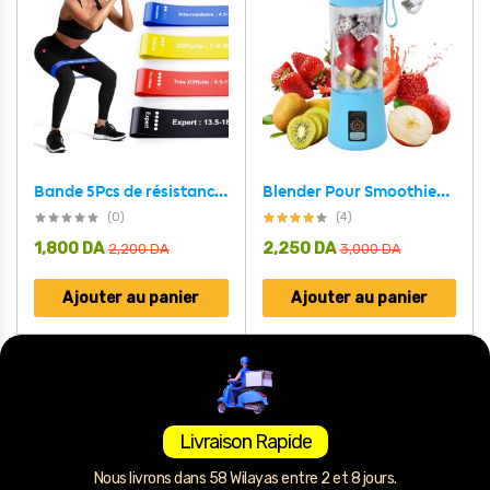
Bande 5Pcs de résistance élastique extensible pour l’entraînement
Blender Pour Smoothies Portable Ultra Puissant – Rechargeable
(0)
(4)
1,800
DA
2,250
DA
2,200
DA
3,000
DA
Ajouter au panier
Ajouter au panier
Livraison Rapide
Nous livrons dans 58 Wilayas entre 2 et 8 jours.