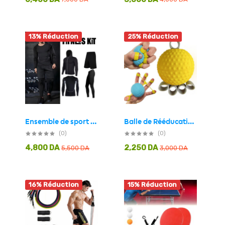
13% Réduction
25% Réduction
Balle de Rééducation et de Renforcement pour la Main 2 en 1 – كرة تمرين المعصم
Ensemble de sport 4 pièces Just One pour homme – طقم اللباس الرياضي
(0)
(0)
4,800
DA
2,250
DA
5,500
DA
3,000
DA
16% Réduction
15% Réduction