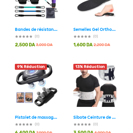
Bandes de résistance pour les jambes avec sangle de cheville 5Pcs – طقم أشرطة تدريب قابلة للتمدد
Semelles Gel Orthopédique pour amorti Les chocs et soulage Les épines calcanéennes
(0)
(0)
2,500
DA
1,600
DA
3,000
DA
2,200
DA
9% Réduction
13% Réduction
Sibote Ceinture de Soutien Lombaire Réglable ST-7335 – حزام شد الظهر
Pistolet de massage à percussion 4 têtes avec avec 9 vitesses et modes – جهاز تدليك العظلات
(0)
(0)
6,400
DA
3,500
DA
7,000
DA
4,000
DA