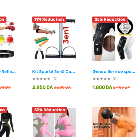
on
11% Réduction
25% Réduction
Balle de Boxe Reflex pour améliorer la coordination œil-main 3Pcs
Kit Sportif 3en1 Corde à Sauter , Poignet et Appareil pour Abdos
Genouillère de sport Anticollision Haute élasticité
(0)
(0)
2,850
DA
1,800
DA
000
DA
3,200
DA
2,400
DA
ion
33% Réduction