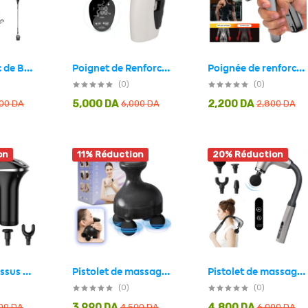
Poignée de renforcement de la poignée ergonomique avec compteur – جهاز تدريب عضلات اليد
Poignet de Renforcement et Testeur de force de préhension Digital – جهاز تدريب مع مقياس لقبضة اليد
Ensemble Sac de Boxe Speed Bag SET 6Pcs pour l’entrainement à domicile – طقم كرة البوكس قابلة للإرتداد
(0)
(0)
5,000
DA
2,200
DA
000
DA
6,000
DA
2,800
DA
on
11% Réduction
20% Réduction
Pistolet de massage poignée allongée avec 4 têtes, 3 modes et 6 niveaux – جهاز تدليك الجسم
Pistolet de massage portatif à 4 têtes pour tissus profonds – جهاز تدليك الجسم
Masseur de tissus musculaire électrique à double tête à 6 vitesses – جهاز تدليك متعدد الرؤوس
(0)
(0)
3,990
DA
4,800
DA
400
DA
4,500
DA
6,000
DA