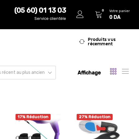
(05 60) 01 13 03
0
Votre panier
0
DA
Service clientèle
Produits vus
récemment
Affichage
us récent au plus ancien
17% Réduction
27% Réduction