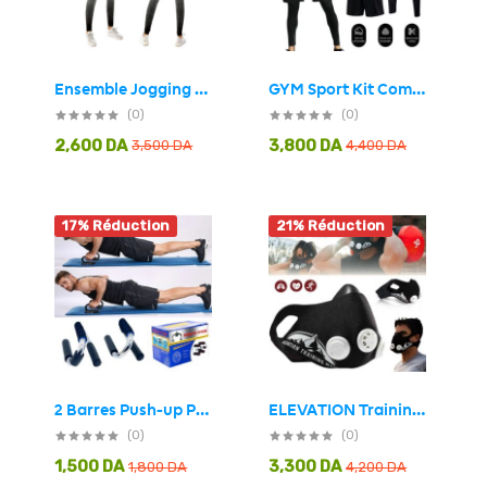
Ensemble Jogging Femmes pour Yoga, Pilate, Fitness
GYM Sport Kit Compression pour Hommes 3 pcs – طقم رياضي 3 قطع
(0)
(0)
2,600
DA
3,800
DA
3,500
DA
4,400
DA
17% Réduction
21% Réduction
2 Barres Push-up Poignées De Fitness Poignées De Pompe
ELEVATION Training Mask Pour Améliorer Vos Performances Sportives En Général
(0)
(0)
1,500
DA
3,300
DA
1,800
DA
4,200
DA