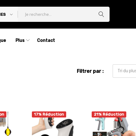
IES
que
Plus
Contact
Filtrer par :
Tri du pl
on
17% Réduction
21% Réduction