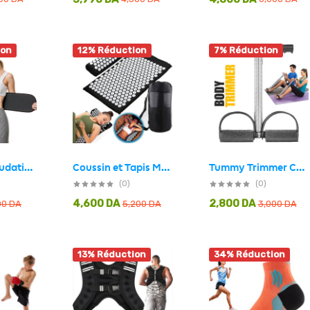
ion
12% Réduction
7% Réduction
Tummy Trimmer Ceinture D’entrainement pour le Corps Entier – أداة التمارين الرياضية
Coussin et Tapis Massage en Polymère d’acupression avec Sac de Rangement – بساط تدليك مع وسادة وحقيبة متنقلة
Ceinture de sudation pour Homme et Femme avec Poche Extérieure – حزام تنحيف
(0)
(0)
4,600
DA
2,800
DA
00
DA
5,200
DA
3,000
DA
13% Réduction
34% Réduction