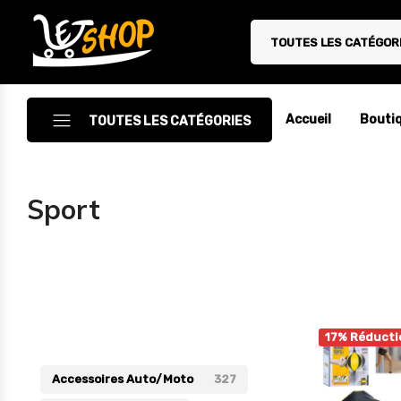
TOUTES LES CATÉGOR
Letshop.dz
Accueil
Bouti
TOUTES LES CATÉGORIES
Accessoires
Sport
Accessoires Auto/Moto
Accessoires PC
Camping & Randonnée
Catégories
Cuisine
17% Réducti
Décoration
Accessoires Auto/Moto
327
Electroménager