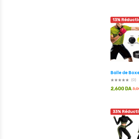
13% Réducti
(0)
2,600
DA
3,
33% Réduct