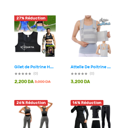
27% Réduction
Gilet de Poitrine Homme Athlète YC8515
Attelle De Poitrine Unisexe, Bandoulière Réglable élastique Respirante
(0)
(0)
2,200
DA
3,200
DA
3,000
DA
26% Réduction
14% Réduction