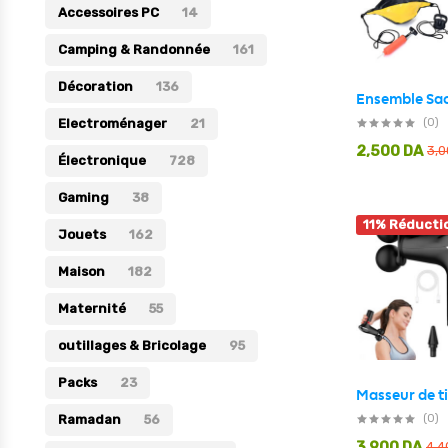
Accessoires PC
14
Électronique
Camping & Randonnée
161
Jouets
Décoration
136
Maison
(0)
Electroménager
21
Maternité
2,500
DA
3,
Électronique
728
Outillages & Bricolage
Gaming
38
Packs
11% Réducti
Jouets
162
Sac à dos et Mode
Maison
182
Soins & Beauté
Maternité
55
Sport
outillages & Bricolage
Divers
95
Packs
23
(0)
Ramadan
56
3,900
DA
4,