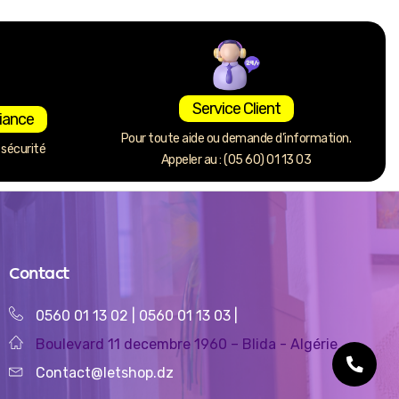
Service Client
iance
Pour toute aide ou demande d’information.
sécurité
Appeler au : (05 60) 01 13 03
Contact
0560 01 13 02
|
0560 01 13 03
|
Boulevard 11 decembre 1960 – Blida - Algérie
Contact@letshop.dz