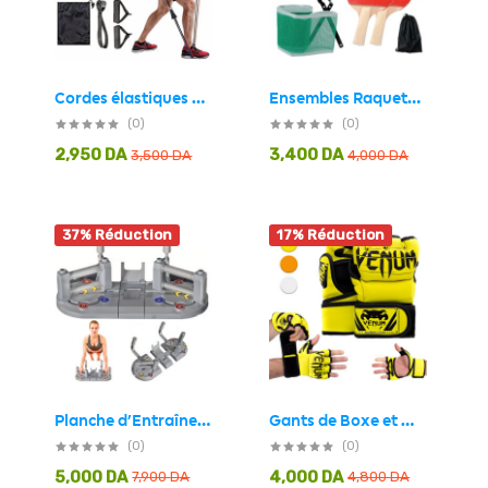
Cordes élastiques de musculation Ensemble de bandes pour sport 11Pcs (5Kg-45Kg) – طقم التدريب المنزلي
Ensembles Raquettes de tennis de table pingpong avec 2 Balles
(0)
(0)
2,950
DA
3,400
DA
3,500
DA
4,000
DA
37% Réduction
17% Réduction
Gants de Boxe et MMA Demi-Doigts de Haute Qualité – قفازات البوكس
Planche d’Entraînement Multifonctionnelle avec Résistance Réglable – لوحة تمرين متعددة الوظائف بمقاومة قابلة للتعديل
(0)
(0)
5,000
DA
4,000
DA
7,900
DA
4,800
DA