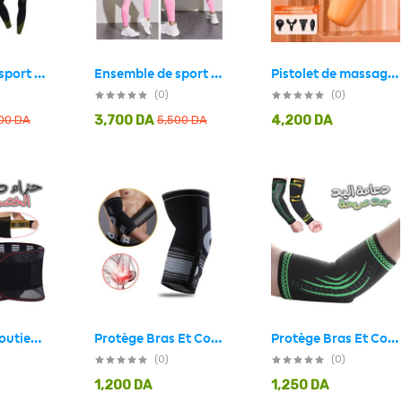
Ensemble de sport extensible pour femme 2 Pcs – Noir,Vert
Ensemble de sport extensible pour femme 2 Pcs – Rose
Pistolet de massage silencieux professionnel à 5 vitesses, léger et portable
(0)
(0)
3,700
DA
4,200
DA
500
DA
5,500
DA
Ceinture de soutien lombaire avec barre de soutien pour soulager la douleur et les blessures
Protège Bras Et Coude Elastiqué ELBOW 9104
Protège Bras Et Coude Elastiqué YC 7700
(0)
(0)
1,200
DA
1,250
DA