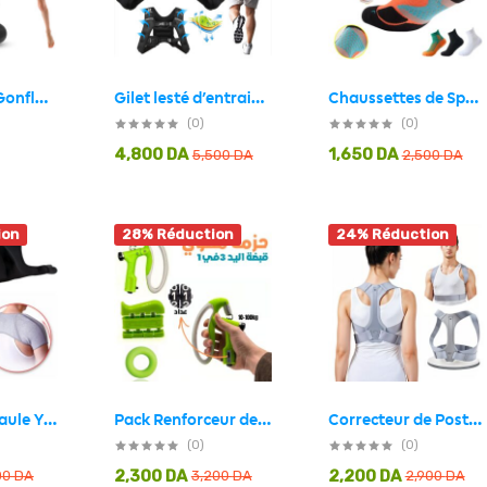
Chaussettes de Sport à la Cheville Antidérapant Orange – جوارب رياضية غير قابلة للإنزلاق
Gilet lesté d’entrainement 5KG réglable avec bretelles élargies – صدرية تدريبات للمحترفين
Sac de Boxe Gonflable sur Pied 160cm pour Enfants et Adultes – كيس ملاكمة قابل للنفخ
(0)
(0)
4,800
DA
1,650
DA
5,500
DA
2,500
DA
ion
28% Réduction
24% Réduction
Correcteur de Posture Posture Perfect – جهاز تصحيح الوضعية
Pack Renforceur de Poignée 3en1- حزمة مقوي قبضة اليد
Support d’Épaule YC6083 – دعامة الكتف
(0)
(0)
2,300
DA
2,200
DA
00
DA
3,200
DA
2,900
DA