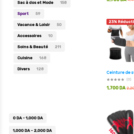
Sac à dos et Mode
158
Sport
59
23% Réduct
Vacance & Loisir
50
Accessoires
10
Soins & Beauté
211
Cuisine
168
Divers
128
(0)
1,700
DA
2,2
Prix
0
DA
-
1,000
DA
1,000
DA
-
2,000
DA