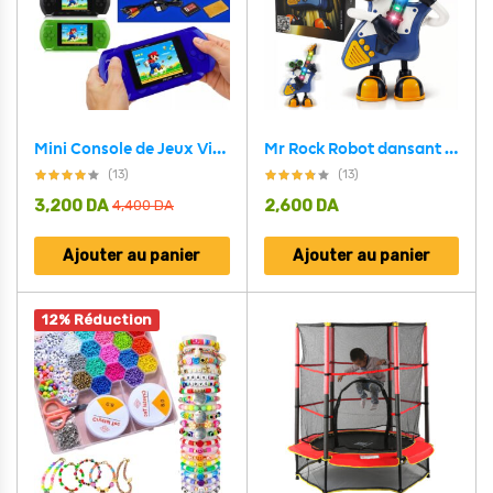
Mini Console de Jeux Vidéo Portable PVP 89 Jeux LCD TFT multicolore
Mr Rock Robot dansant pour enfants avec Lumières LED
(13)
(13)
3,200
DA
2,600
DA
4,400
DA
Ajouter au panier
Ajouter au panier
12% Réduction