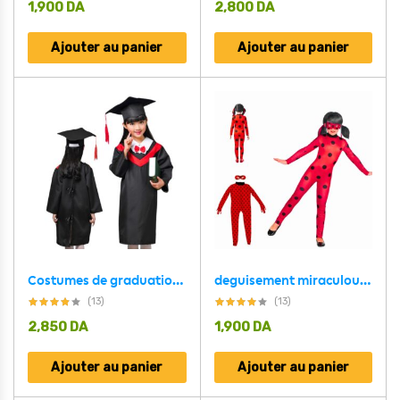
1,900
DA
2,800
DA
Ajouter au panier
Ajouter au panier
Costumes de graduation académique pour enfants 5-7 ans
deguisement miraculous ladybug pour fillet 5 – 8 ans
(13)
(13)
2,850
DA
1,900
DA
Ajouter au panier
Ajouter au panier