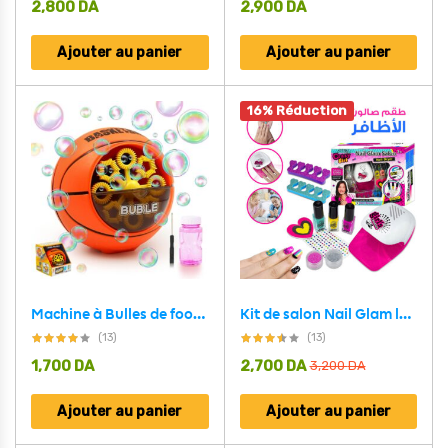
2,800
DA
2,900
DA
Ajouter au panier
Ajouter au panier
16% Réduction
Kit de salon Nail Glam lavable pour enfants avec sèche-ongles V2 – طقم صالون تجميل الأظافر للأطفال قابل للغسل مع مجفف للأظافر
Machine à Bulles de football pour les enfants – لعبةصنع فقاعة كرة القدم
(13)
(13)
1,700
DA
2,700
DA
3,200
DA
Ajouter au panier
Ajouter au panier