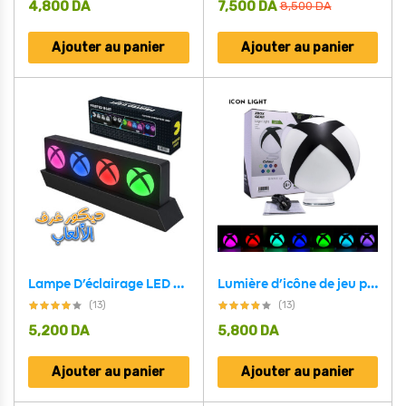
4,800
DA
7,500
DA
8,500
DA
Ajouter au panier
Ajouter au panier
Lampe D’éclairage LED Xbox Icons Avec 3 Modes D’éclairage – Éclairage Couleur Interactif Avec Musique
Lumière d’icône de jeu pour XBOX 7 Couleur montage mural
(13)
(13)
5,200
DA
5,800
DA
Ajouter au panier
Ajouter au panier