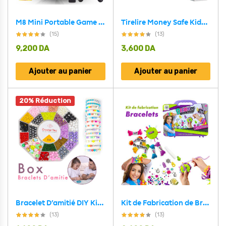
M8 Mini Portable Game Box 4K Android TV BOX Video Gaming Console 10000 Games 64GB
Tirelire Money Safe Kids avec serrure électronique
(15)
(13)
9,200
DA
3,600
DA
Ajouter au panier
Ajouter au panier
20% Réduction
Bracelet D’amitié DIY Kit de Bricolage Pour Filles V6
Kit de Fabrication de Bracelets Créatifs pour Filles
(13)
(13)