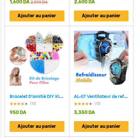
1,600
DA
2,600
DA
2,000
DA
Ajouter au panier
Ajouter au panier
Bracelet D’amitié DIY Kit de Bricolage Pour Filles V5
AL-07 Ventilateur de refroidissement CLIP Arrière pour téléphone portable
(13)
(13)
950
DA
3,350
DA
Ajouter au panier
Ajouter au panier