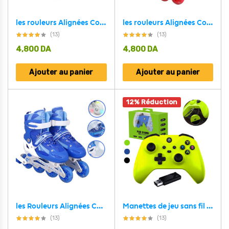
les rouleurs Alignées Confortables pour Enfants avec des roues RGB – pointure DE 32- 38
les rouleurs Alignées Confortables pour Enfants avec des roues RGB pointure de 35-38 / 38-42 / 30-32
(13)
(13)
4,800
DA
4,800
DA
Ajouter au panier
Ajouter au panier
12% Réduction
les Rouleurs Alignées Confortables pour Enfants avec des roues RGB – Bleu pointure DE 35-38 / 38 – 42
Manettes de jeu sans fil pour Xbox One et toutes les séries S, X, PC
(13)
(13)