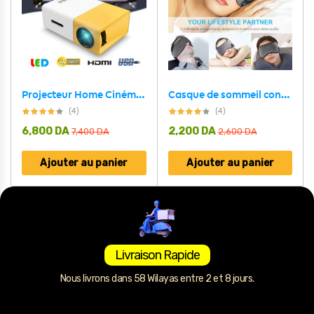
Projecteur Home Cinéma Multimédia 1080P Borrego YG300 FULL HD
Casque de sommeil confortable sans fil Bluetooth 5.0
(4)
(4)
6,800
DA
2,200
DA
7,400
DA
2,600
DA
Ajouter au panier
Ajouter au panier
Livraison Rapide
Nous livrons dans 58 Wilayas entre 2 et 8 jours.