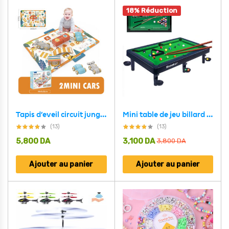
18% Réduction
Tapis d’eveil circuit jungle avec 2 voiturettes 103 cm x 79 cm
Mini table de jeu billard multijoueur pour enfant
(13)
(13)
5,800
DA
3,100
DA
3,800
DA
Ajouter au panier
Ajouter au panier