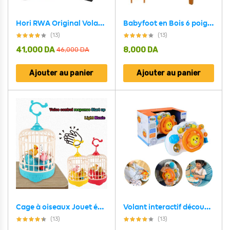
Hori RWA Original Volant de course Apex pour PS4/PS3/PC/Playstation 4
Babyfoot en Bois 6 poignées 18 joueurs – لعبة البابيفوت الخشبية الكلاسيكية
(13)
(13)
41,000
DA
8,000
DA
46,000
DA
Ajouter au panier
Ajouter au panier
Cage à oiseaux Jouet éducatif d’enregistrement vocal avec de la musique et de la lumière – لعبة قفص عصافير لطيفة تعليمية للتسجيل صوتي مع الموسيقى والضوء
Volant interactif découverte à partir de 18 mois avec sons et lumières
(13)
(13)