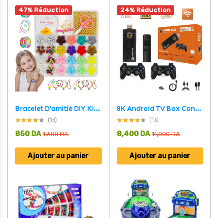
47% Réduction
24% Réduction
Bracelet D’amitié DIY Kit de Bricolage Pour Filles V2
8K Android TV Box Console de jeu 10000+ Retro Stick double système AU
(13)
(13)
850
DA
8,400
DA
1,600
DA
11,000
DA
Ajouter au panier
Ajouter au panier