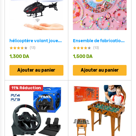
hélicoptère volant jouets pour enfants avec capteur infrarouge recharge USB
Ensemble de fabrication de bijoux Pour enfant 19 grilles Rond – مجموعة صنع المجوهرات للأطفال
(13)
(13)
1,300
DA
1,500
DA
Ajouter au panier
Ajouter au panier
11% Réduction