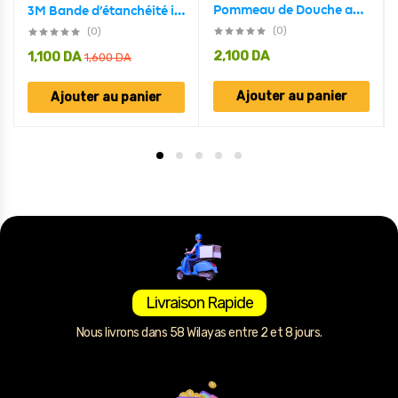
Pommeau de Douche avec Ventilateur Économie 360 Degrés Rotation
3M Bande d’étanchéité insonorisante anti-poussière,Auto-Adhésive pour le bas des portes
(0)
(0)
2,100
DA
1,100
DA
1,600
DA
Ajouter au panier
Ajouter au panier
Livraison Rapide
Nous livrons dans 58 Wilayas entre 2 et 8 jours.