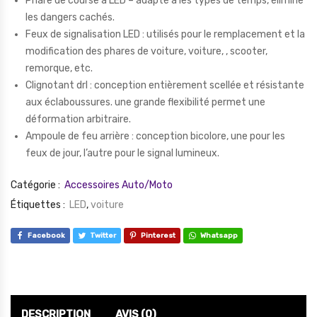
Phare de course à LED – adapté à les types de temps, élimine
les dangers cachés.
Feux de signalisation LED : utilisés pour le remplacement et la
modification des phares de voiture, voiture, , scooter,
remorque, etc.
Clignotant drl : conception entièrement scellée et résistante
aux éclaboussures. une grande flexibilité permet une
déformation arbitraire.
Ampoule de feu arrière : conception bicolore, une pour les
feux de jour, l’autre pour le signal lumineux.
Catégorie :
Accessoires Auto/Moto
Étiquettes :
LED
,
voiture
Facebook
Twitter
Pinterest
Whatsapp
DESCRIPTION
AVIS (0)