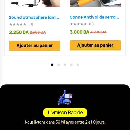
Canne Antivol de serrage du frein à main au le levier de vitesse
Sound atmosphere lamp 48 LED pour voiture
(0)
(0)
3,000
DA
2,250
DA
4,200
DA
2,650
DA
Ajouter au panier
Ajouter au panier
Livraison Rapide
Nous livrons dans 58 Wilayas entre 2 et 8 jours.