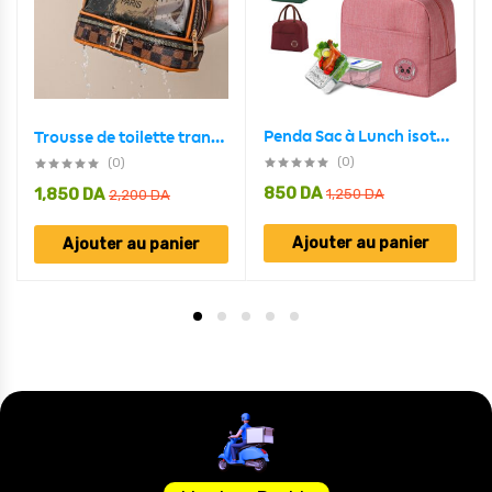
Penda Sac à Lunch isotherme Portable étanche VGR- حقيبة غداء معزولة محمولة مقاومة للماء
Trousse de toilette transparente double couche pour femmes, sac cosmétique étanche de grande capacité
(0)
(0)
850
DA
1,850
DA
1,250
DA
2,200
DA
Ajouter au panier
Ajouter au panier