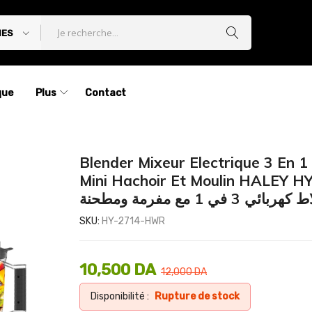
IES
que
Plus
Contact
Blender Mixeur Electrique 3 En 1
Mini Hachoir Et Moulin HALEY H
ربائي 3 في 1 مع مفرمة ومطحنة
SKU:
HY-2714-HWR
10,500
DA
12,000
DA
Disponibilité :
Rupture de stock