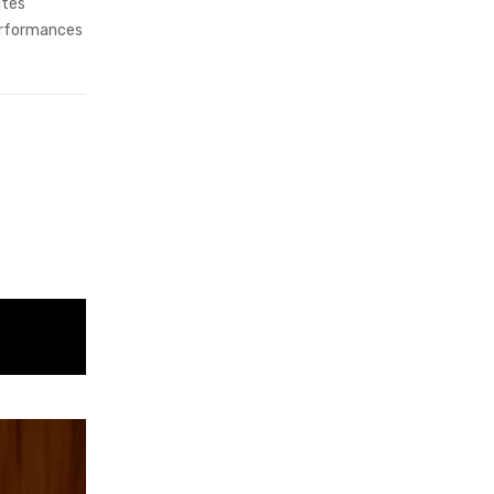
ités
erformances