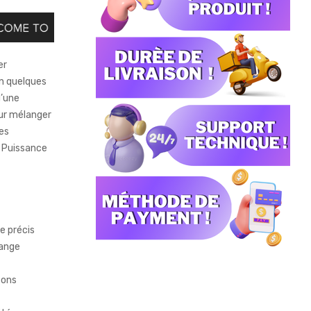
er
en quelques
d’une
our mélanger
les
• Puissance
e précis
lange
sons