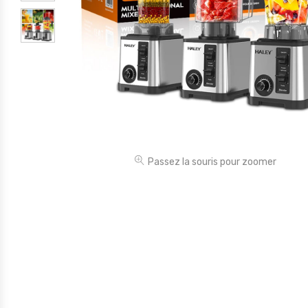
Électronique
Jouets
Maison
Maternité
Outillages & Bricolage
Packs
Passez la souris pour zoomer
Sac à dos et Mode
Soins & Beauté
Sport
Divers