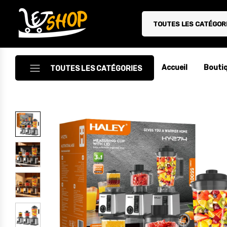
TOUTES LES CATÉGOR
Letshop.dz
Accueil
Bouti
TOUTES LES CATÉGORIES
Accessoires
Accessoires Auto/Moto
Accessoires PC
Camping & Randonnée
Cuisine
Décoration
Electroménager