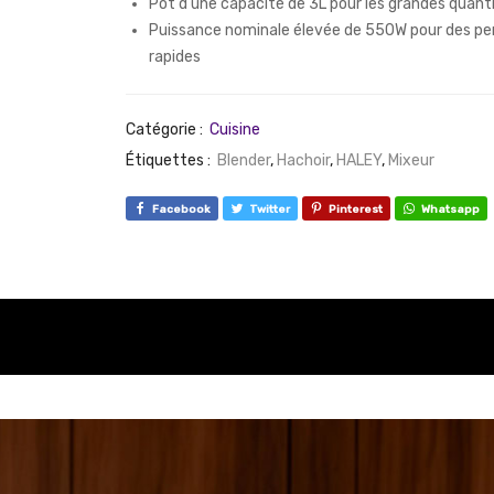
Pot d’une capacité de 3L pour les grandes quant
Puissance nominale élevée de 550W pour des p
rapides
Catégorie :
Cuisine
Étiquettes :
Blender
,
Hachoir
,
HALEY
,
Mixeur
Facebook
Twitter
Pinterest
Whatsapp