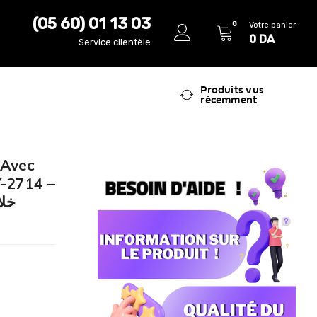
(05 60) 01 13 03
0
Votre panier
0
DA
Service clientèle
Produits vus
récemment
 Avec
Y-2714 –
خلاط كه