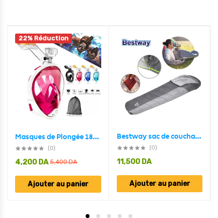
22% Réduction
Bestway sac de couchage pavillo hiberhide 0 moin ( 17-4C ) 230x91cm 68104
Masques de Plongée 180° Plein Visage Anti-Buée et Antifuite
(0)
(0)
11,500
DA
4,200
DA
5,400
DA
Ajouter au panier
Ajouter au panier