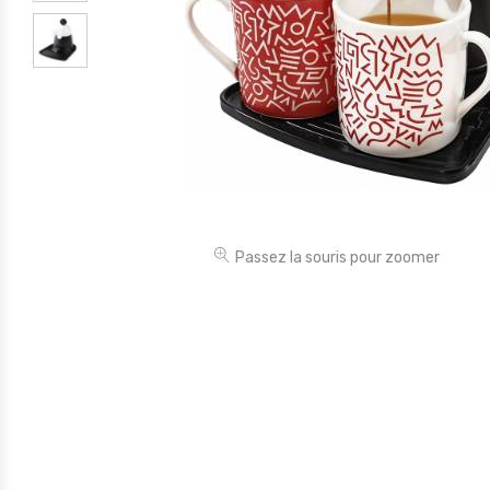
Électronique
Jouets
Maison
Maternité
Outillages & Bricolage
Packs
Passez la souris pour zoomer
Sac à dos et Mode
Soins & Beauté
Sport
Divers