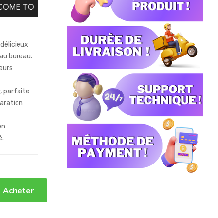
 délicieux
 au bureau.
leurs
r, parfaite
aration
on
é.
Acheter