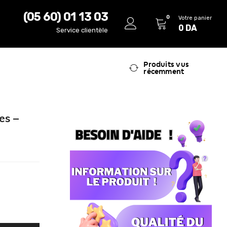
(05 60) 01 13 03
0
Votre panier
0
DA
Service clientèle
Produits vus
récemment
es –