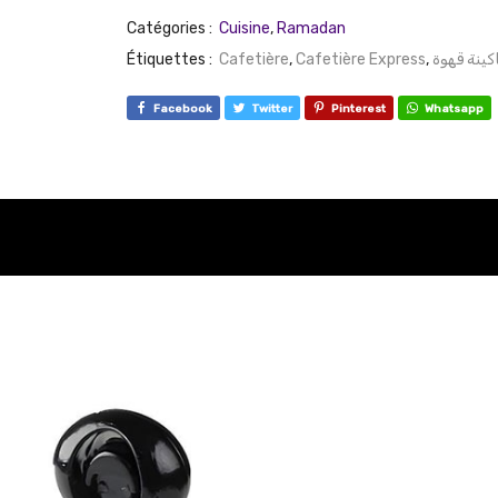
Catégories :
Cuisine
,
Ramadan
Étiquettes :
Cafetière
,
Cafetière Express
,
كينة قهوة
Facebook
Twitter
Pinterest
Whatsapp