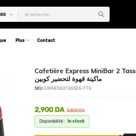
IES
que
Plus
Contact
Cafetière Express MiniBar 2 Tass
ماكينة قهوة لتحضير كوبين
SKU:
EXPRESS2TASSES-TTS
2,900
DA
3,800
DA
Disponibilité :
In stock