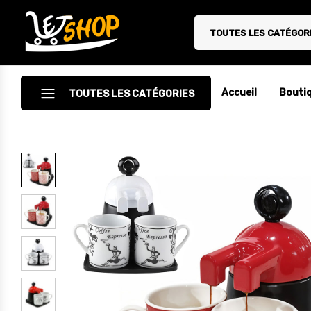
TOUTES LES CATÉGOR
Letshop.dz
Accueil
Bouti
TOUTES LES CATÉGORIES
Accessoires
Accessoires Auto/Moto
Accessoires PC
Camping & Randonnée
Cuisine
Décoration
Electroménager