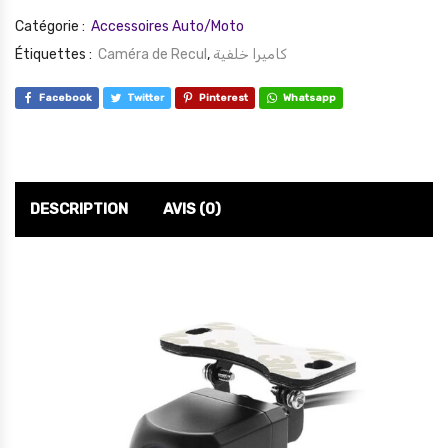
Catégorie :
Accessoires Auto/Moto
Étiquettes :
Caméra de Recul
,
كاميرا خلفية
Facebook
Twitter
Pinterest
Whatsapp
DESCRIPTION
AVIS (0)