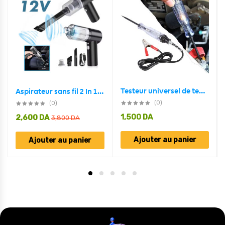
Testeur universel de tension de Circuit automobile DC 6V-24V
Aspirateur sans fil 2 In 1 Vacuum Cleaner For Car et Home 12V 120 W
(0)
(0)
1,500
DA
2,600
DA
3,800
DA
Ajouter au panier
Ajouter au panier