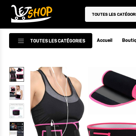
TOUTES LES CATÉGOR
Letshop.dz
Accueil
Bouti
TOUTES LES CATÉGORIES
Accessoires
Accessoires Auto/Moto
Accessoires PC
Camping & Randonnée
Cuisine
Décoration
Electroménager