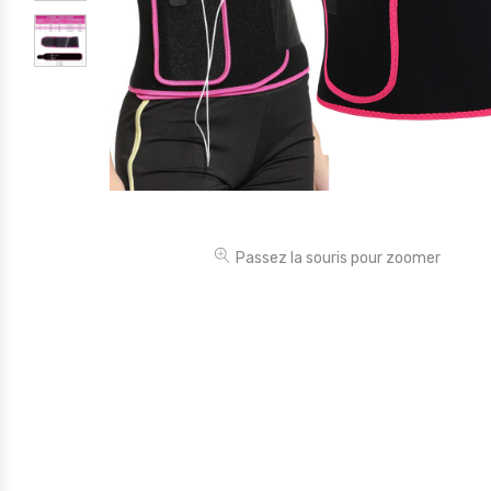
Électronique
Jouets
Maison
Maternité
Outillages & Bricolage
Packs
Passez la souris pour zoomer
Sac à dos et Mode
Soins & Beauté
Sport
Divers