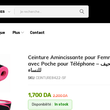
IES
que
Plus
Contact
Ceinture Amincissante pour Fem
avec Poche pour Téléphone – حزام تنحيف
للنساء
SKU:
CEINTURE8422-SF
1,700
DA
2,200
DA
Disponibilité :
In stock