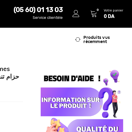
(05 60) 01 13 03
0
Votre panier
0
DA
Service clientèle
Produits vus
récemment
mes