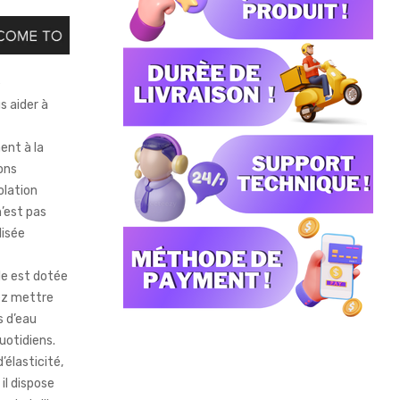
e
s aider à
ent à la
ons
olation
n’est pas
lisée
le est dotée
ez mettre
s d’eau
uotidiens.
’élasticité,
il dispose