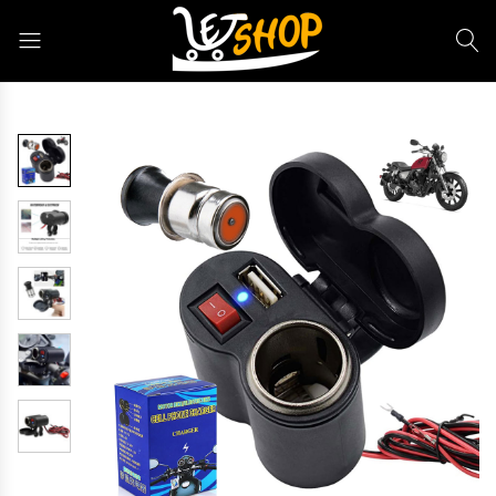
Letshop.dz