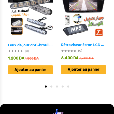
Rétroviseur écran LCD TFT 7 pouces MP5 bluetooth 1024P
Feux de jour anti-brouillard Standard pour voiture 2 pcs ,10 led
(0)
(0)
6,400
DA
1,200
DA
6,600
DA
1,500
DA
Ajouter au panier
Ajouter au panier