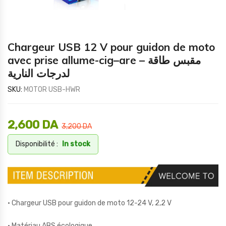
Chargeur USB 12 V pour guidon de moto
avec prise allume-cig–are – مقبس طاقة
لدرجات النارية
SKU:
MOTOR USB-HWR
2,600
DA
3,200
DA
Disponibilité :
In stock
• Chargeur USB pour guidon de moto 12-24 V, 2,2 V
• Matériau ABS écologique