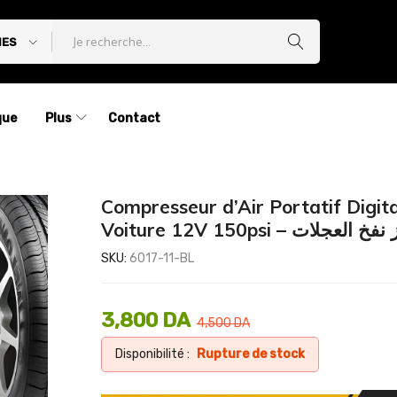
IES
que
Plus
Contact
Compresseur d’Air Portatif Digita
Voiture 12V 150psi –  العجلات
SKU:
6017-11-BL
3,800
DA
4,500
DA
Disponibilité :
Rupture de stock