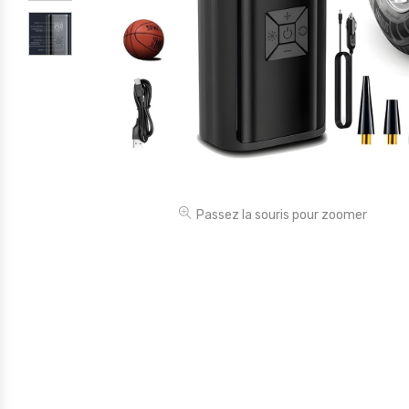
Électronique
Jouets
Maison
Maternité
Outillages & Bricolage
Packs
Passez la souris pour zoomer
Sac à dos et Mode
Soins & Beauté
Sport
Divers