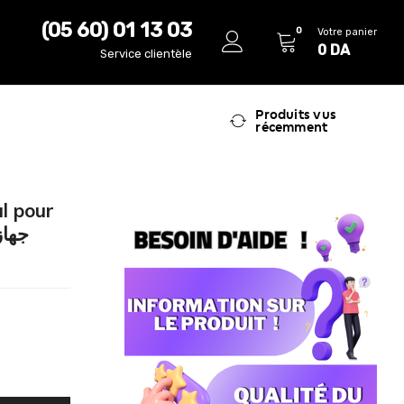
(05 60) 01 13 03
0
Votre panier
0
DA
Service clientèle
Produits vus
récemment
l pour
جهاز نفخ