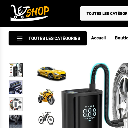
TOUTES LES CATÉGOR
Letshop.dz
Accueil
Bouti
TOUTES LES CATÉGORIES
Accessoires
Accessoires Auto/Moto
Accessoires PC
Camping & Randonnée
Cuisine
Décoration
Electroménager