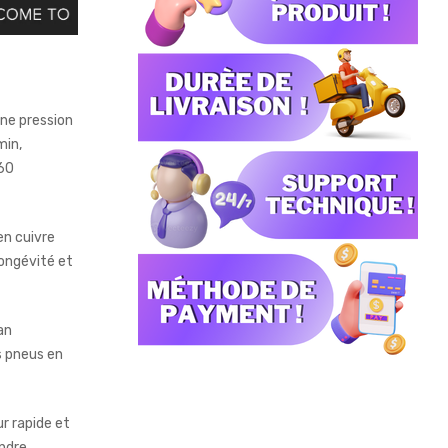
une pression
min,
 60
en cuivre
longévité et
an
s pneus en
r rapide et
indre