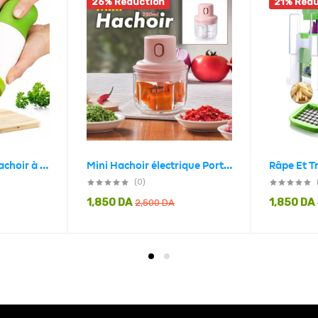
26% Réduction
21% Rédu
Herb Mill Grinder Hachoir à herbes
Mini Hachoir électrique Portable Rechargeable 250 ML
(0)
1,850
DA
1,850
DA
2,500
DA