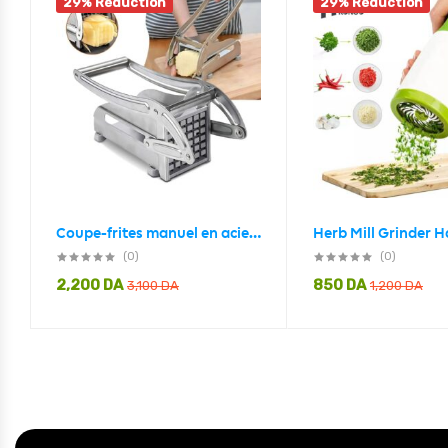
29% Réduction
29% Réduction
Coupe-frites manuel en acier inoxydable
(0)
(0)
2,200
DA
850
DA
3,100
DA
1,200
DA