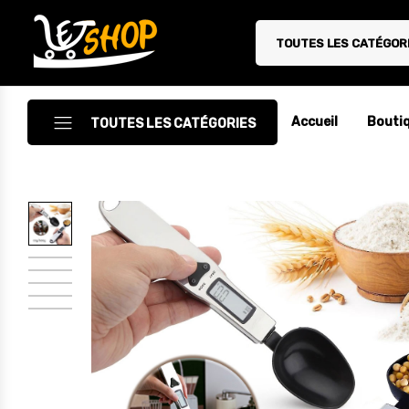
TOUTES LES CATÉGOR
Letshop.dz
Accueil
Bouti
TOUTES LES CATÉGORIES
Accessoires
Accessoires Auto/Moto
Accessoires PC
Camping & Randonnée
Cuisine
Décoration
Electroménager