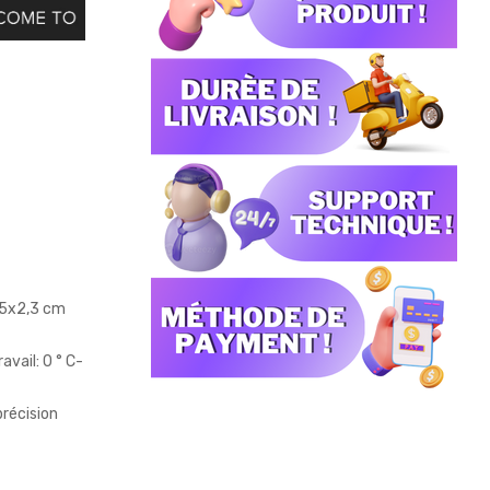
3x5x2,3 cm
avail: 0 ° C-
précision