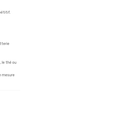
étitif.
tterie
, le thé ou
re mesure