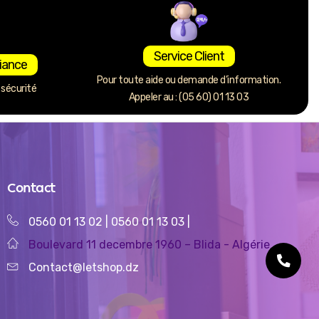
Service Client
iance
Pour toute aide ou demande d’information.
sécurité
Appeler au : (05 60) 01 13 03
Contact
0560 01 13 02
|
0560 01 13 03
|
Boulevard 11 decembre 1960 – Blida - Algérie
Contact@letshop.dz