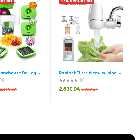
ction
17% Réduction
Râpe Et Trancheuse De Légumes Multi-Usages
Robinet Filtre à eau cuisine, pour l’élimination de la rouille et des bactéries Le Chlore Et Les Matières Organiques
(0)
(0)
2,500
DA
2,350
DA
3,000
DA