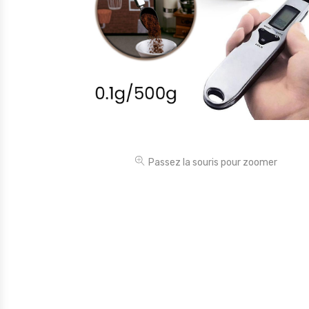
Électronique
Jouets
Maison
Maternité
Outillages & Bricolage
Packs
Passez la souris pour zoomer
Sac à dos et Mode
Soins & Beauté
Sport
Divers