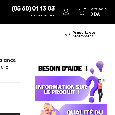
(05 60) 01 13 03
0
Votre panier
0
DA
Service clientèle
Produits vus
récemment
balance
le En