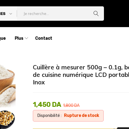
IES
que
Plus
Contact
Cuillère à mesurer 500g – 0.1g, 
de cuisine numérique LCD portab
Inox
1,450
DA
1,800
DA
Disponibilité :
Rupture de stock