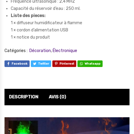
Fréquence ultrasonique : 2,4 MΗZ
Capacité du réservoir d’eau : 250 ml.
Liste des pieces:
1 × diffuseur humidificateur à flamme
1 × cordon d’alimentation USB
1 × notice du produit
Catégories :
Décoration
,
Électronique
Facebook
Twitter
Pinterest
Whatsapp
DESCRIPTION
AVIS (0)