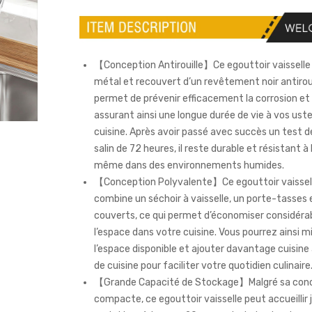
【Conception Antirouille】Ce egouttoir vaisselle
métal et recouvert d’un revêtement noir antirouil
permet de prévenir efficacement la corrosion et 
assurant ainsi une longue durée de vie à vos uste
cuisine. Après avoir passé avec succès un test de
salin de 72 heures, il reste durable et résistant à l
même dans des environnements humides.
【Conception Polyvalente】Ce egouttoir vaissell
combine un séchoir à vaisselle, un porte-tasses 
couverts, ce qui permet d’économiser considér
l’espace dans votre cuisine. Vous pourrez ainsi mi
l’espace disponible et ajouter davantage cuisine
de cuisine pour faciliter votre quotidien culinaire
【Grande Capacité de Stockage】Malgré sa con
compacte, ce egouttoir vaisselle peut accueillir 