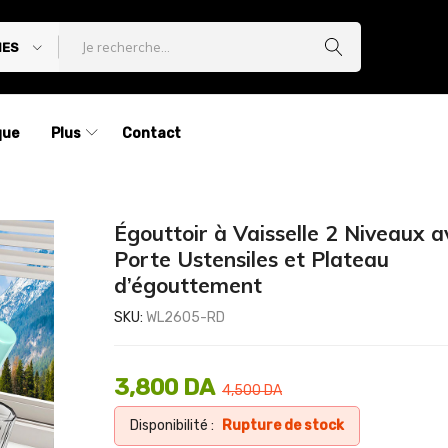
IES
que
Plus
Contact
Égouttoir à Vaisselle 2 Niveaux a
Porte Ustensiles et Plateau
d’égouttement
SKU:
WL2605-RD
3,800
DA
4,500
DA
Disponibilité :
Rupture de stock