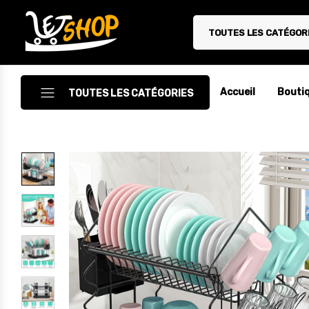
TOUTES LES CATÉGOR
Letshop.dz
Accueil
Bouti
TOUTES LES CATÉGORIES
Accessoires
Accessoires Auto/Moto
Accessoires PC
Camping & Randonnée
Cuisine
Décoration
Electroménager