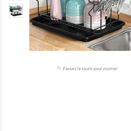
Électronique
Jouets
Maison
Maternité
Outillages & Bricolage
Packs
Passez la souris pour zoomer
Sac à dos et Mode
Soins & Beauté
Sport
Divers