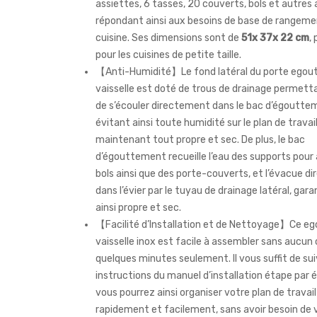
assiettes, 6 tasses, 20 couverts, bols et autres a
répondant ainsi aux besoins de base de rangeme
cuisine. Ses dimensions sont de
51x 37x 22 cm
,
pour les cuisines de petite taille.
【Anti-Humidité】Le fond latéral du porte egout
vaisselle est doté de trous de drainage permetta
de s’écouler directement dans le bac d’égoutte
évitant ainsi toute humidité sur le plan de travai
maintenant tout propre et sec. De plus, le bac
d’égouttement recueille l’eau des supports pour 
bols ainsi que des porte-couverts, et l’évacue 
dans l’évier par le tuyau de drainage latéral, gar
ainsi propre et sec.
【Facilité d’Installation et de Nettoyage】Ce eg
vaisselle inox est facile à assembler sans aucun 
quelques minutes seulement. Il vous suffit de sui
instructions du manuel d’installation étape par 
vous pourrez ainsi organiser votre plan de travail
rapidement et facilement, sans avoir besoin de vi