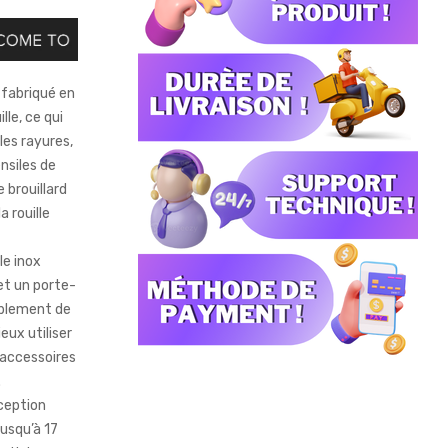
 fabriqué en
le, ce qui
les rayures,
nsiles de
 brouillard
a rouille
e inox
et un porte-
ablement de
eux utiliser
 accessoires
.
ception
jusqu’à 17