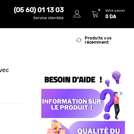
(05 60) 01 13 03
0
Votre panier
0
DA
Service clientèle
Produits vus
récemment
vec