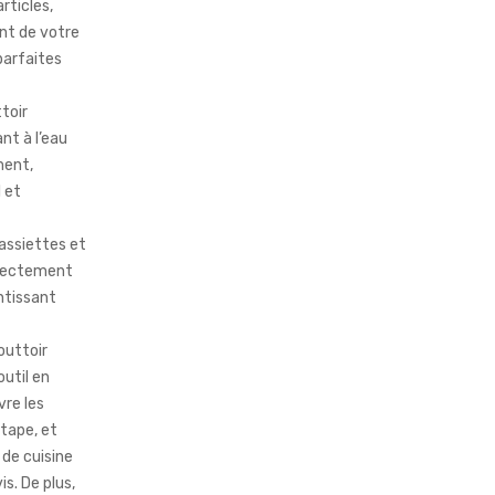
rticles,
nt de votre
 parfaites
toir
nt à l’eau
ment,
l et
assiettes et
directement
antissant
outtoir
outil en
vre les
étape, et
 de cuisine
s. De plus,