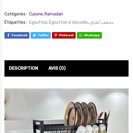
Catégories :
Cuisine
,
Ramadan
Étiquettes :
Egouttoir
,
Égouttoir à Vaisselle
,
مجفف أطباق
Facebook
Twitter
Pinterest
Whatsapp
DESCRIPTION
AVIS (0)