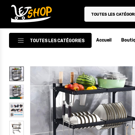
TOUTES LES CATÉGOR
Letshop.dz
Accueil
Bouti
TOUTES LES CATÉGORIES
Accessoires
Accessoires Auto/Moto
Accessoires PC
Camping & Randonnée
Cuisine
Décoration
Electroménager