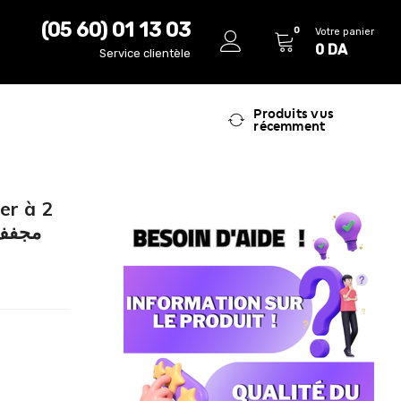
(05 60) 01 13 03
0
Votre panier
0
DA
Service clientèle
Produits vus
récemment
ier à 2