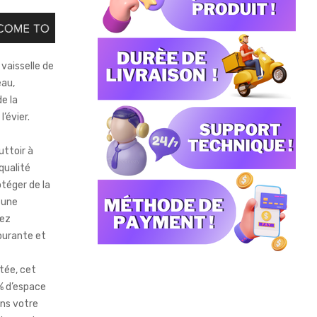
vaisselle de
eau,
de la
’évier.
uttoir à
qualité
otéger de la
 une
vez
courante et
tée, cet
% d’espace
ans votre