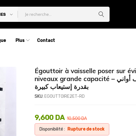
IES
que
Plus
Contact
Égouttoir à vaisselle poser sur év
niveaux grande capacité – مجفف أواني
بقدرة إستيعاب كبيرة
SKU:
EGOUTTOIRE2ET-RD
9,600
DA
10,500
DA
Disponibilité :
Rupture de stock