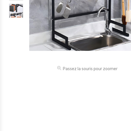
Électronique
Jouets
Maison
Maternité
Outillages & Bricolage
Packs
Passez la souris pour zoomer
Sac à dos et Mode
Soins & Beauté
Sport
Divers