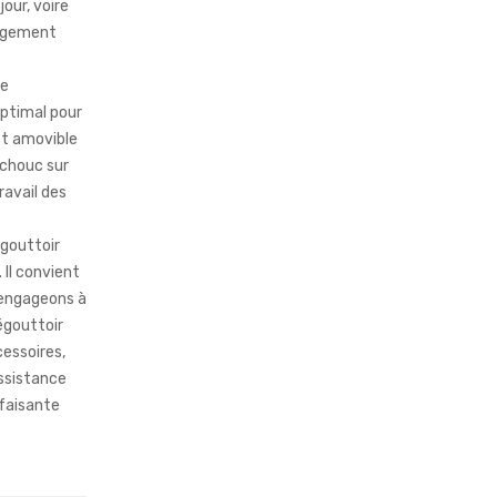
jour, voire
angement
ge
ptimal pour
st amovible
tchouc sur
ravail des
égouttoir
 Il convient
s engageons à
’égouttoir
essoires,
assistance
faisante